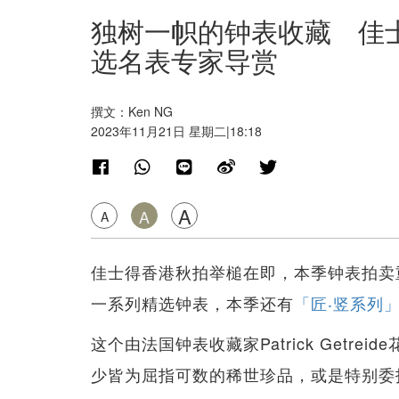
独树一帜的钟表收藏 佳
选名表专家导赏
撰文：Ken NG
2023年11月21日 星期二|18:18
A
A
A
佳士得香港秋拍举槌在即，本季钟表拍卖
一系列精选钟表，本季还有
「匠‧竖系列」（O
这个由法国钟表收藏家Patrick Getre
少皆为屈指可数的稀世珍品，或是特别委