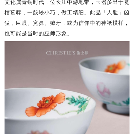
文化属青铜时代，位长江中游地带，玉器多出于瓮
棺墓葬，一般较小巧，做工精细。此品「人脸」凶
猛，巨眼、宽鼻、獠牙，或为信仰中的神祇模样，
也可能是当时的巫师形象。