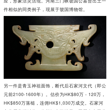
应，形象活灵活现。河南三门峡虢国公墓曾出土一
件相似的同类例子，现展于虢国博物馆。
另一件是青玉神祖面饰，断代后石家河文代（即公
元前2100-1600年）。估价为HK$80万 - 120万，
HK$850万落槌，连佣HK$1,030万成交。石家河