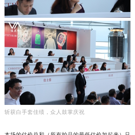
斩获白手套佳绩，众人鼓掌庆祝
本场的估价总和（所有拍品的最低估价加起来）只