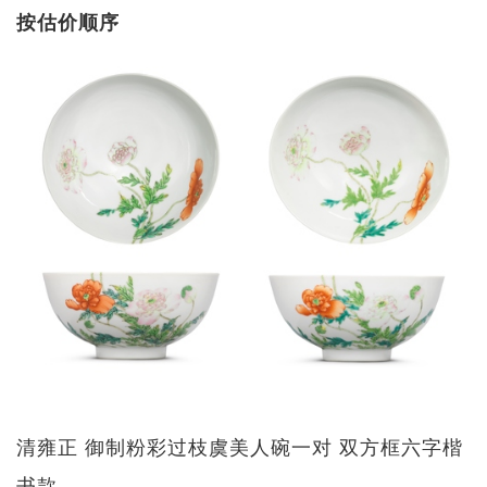
按估价顺序
清雍正 御制粉彩过枝虞美人碗一对 双方框六字楷
书款