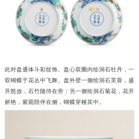
此对盘通体斗彩纹饰。盘心双圈内绘洞石牡丹，一
双蝴蝶于花丛中飞舞。盘外壁一侧绘洞石芙蓉，盛
开怒放，石竹随侍在旁；另一侧绘洞石菊花，花开
娇艳，紫菀陪伴在侧，蝴蝶穿梭其中。