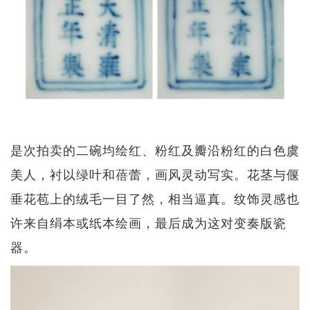
是次拍卖的二碗均绘红、粉红及瓣沿粉红的白色虞
美人，衬以绿叶和蓓蕾，画风灵动写实。花茎与偃
垂花苞上的绒毛一目了然，相当逼真。纹饰灵感也
许来自绢本或纸本绘画，最后成为这对变奏版瓷
器。