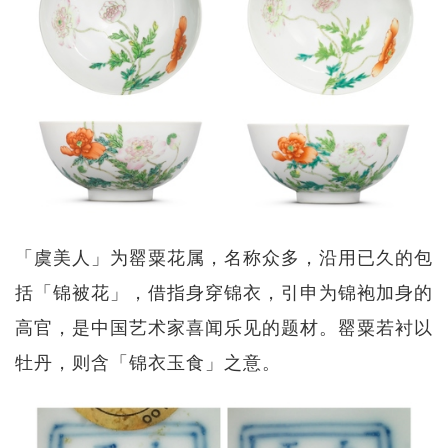
「虞美人」为罂粟花属，名称众多，沿用已久的包
括「锦被花」，借指身穿锦衣，引申为锦袍加身的
高官，是中国艺术家喜闻乐见的题材。罂粟若衬以
牡丹，则含「锦衣玉食」之意。