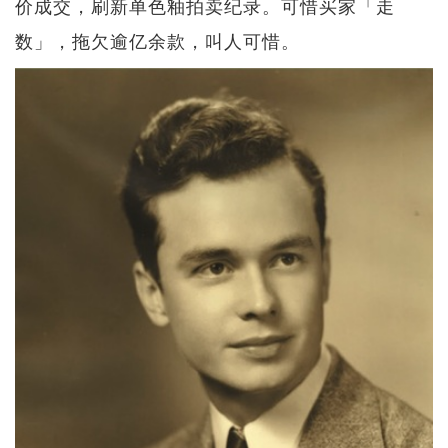
价成交，刷新单色釉拍卖纪录。可惜买家「走
数」，拖欠逾亿余款，叫人可惜。