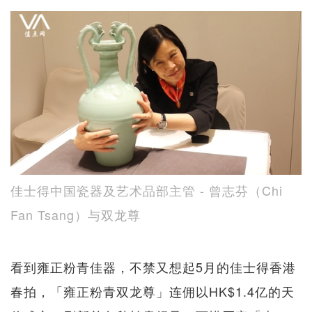
佳士得中国瓷器及艺术品部主管 - 曾志芬（Chi
Fan Tsang）与双龙尊
看到雍正粉青佳器，不禁又想起5月的佳士得香港
春拍，「雍正粉青双龙尊」连佣以HK$1.4亿的天