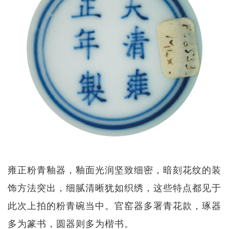
雍正粉青釉器，釉面光润坚致细密，暗刻花纹的装
饰方法突出，细腻清晰犹如织绣，这些特点都见于
此次上拍的粉青碗当中。官窑器多署青花款，琢器
多为篆书，圆器则多为楷书。