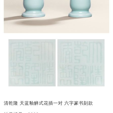
清乾隆 天蓝釉觯式花插一对 六字篆书刻款