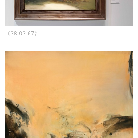
《28.02.67》