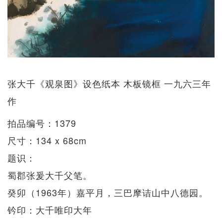
张大千《观泉图》设色纸本 木板镜框 一九六三年
作
拍品编号：1379
尺寸：134 x 68cm
题识：
蜀郡张爰大千父笔。
癸卯（1963年）嘉平月，三巴摩诘山中八德园。
钤印：大千唯印大年