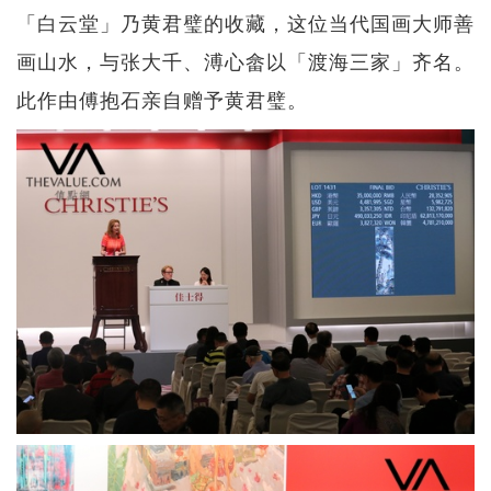
「白云堂」乃黄君璧的收藏，这位当代国画大师善
画山水，与张大千、溥心畲以「渡海三家」齐名。
此作由傅抱石亲自赠予黄君璧。