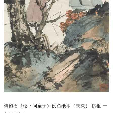
傅抱石《松下问童子》设色纸本（未裱） 镜框 一