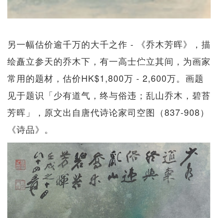
另一幅估价逾千万的大千之作 - 《乔木芳晖》，描
绘矗立参天的乔木下，有一高士伫立其间，为画家
常用的题材，估价HK$1,800万 - 2,600万。画题
见于题识「少有道气，终与俗违；乱山乔木，碧苔
芳晖」，原文出自唐代诗论家司空图（837-908）
《诗品》。