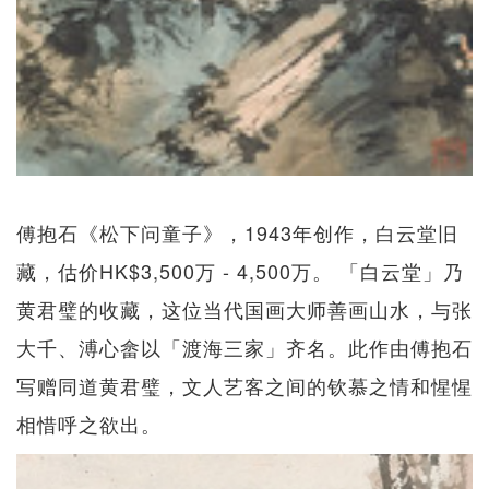
傅抱石《松下问童子》，1943年创作，白云堂旧
藏，估价HK$3,500万 - 4,500万。 「白云堂」乃
黄君璧的收藏，这位当代国画大师善画山水，与张
大千、溥心畲以「渡海三家」齐名。此作由傅抱石
写赠同道黄君璧，文人艺客之间的钦慕之情和惺惺
相惜呼之欲出。