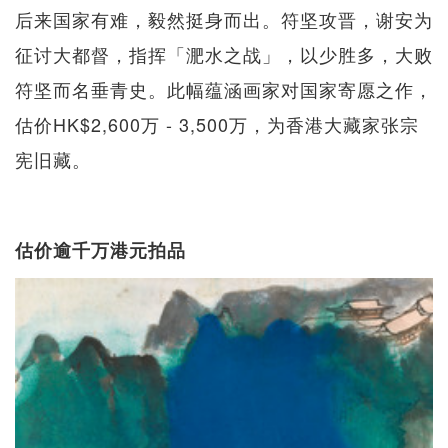
后来国家有难，毅然挺身而出。符坚攻晋，谢安为
征讨大都督，指挥「淝水之战」，以少胜多，大败
符坚而名垂青史。此幅蕴涵画家对国家寄愿之作，
估价HK$2,600万 - 3,500万，为香港大藏家张宗
宪旧藏。
估价逾千万港元拍品