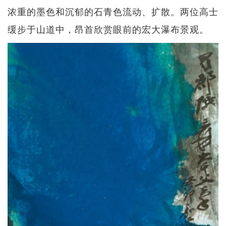
浓重的墨色和沉郁的石青色流动、扩散。两位高士
缓步于山道中，昂首欣赏眼前的宏大瀑布景观。