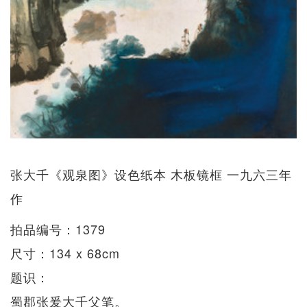
张大千《观泉图》设色纸本 木板镜框 一九六三年
作
拍品编号：1379
尺寸：134 x 68cm
题识：
蜀郡张爰大千父笔。