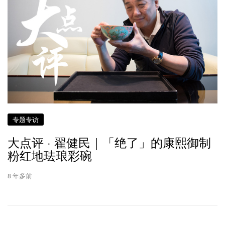
专题专访
大点评 · 翟健民｜「绝了」的康熙御制
粉红地珐琅彩碗
8 年多前