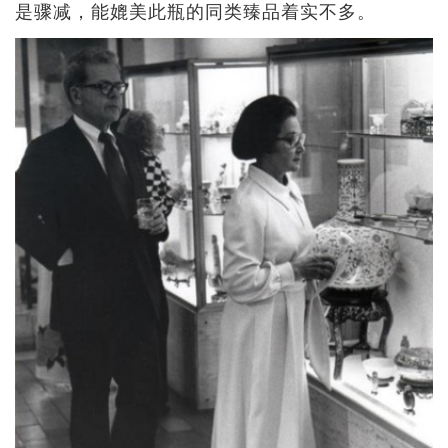
是骤减，能媲美此瓶的同类臻品着实不多。