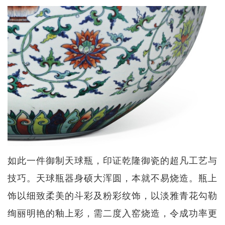
如此一件御制天球瓶，印证乾隆御瓷的超凡工艺与
技巧。天球瓶器身硕大浑圆，本就不易烧造。瓶上
饰以细致柔美的斗彩及粉彩纹饰，以淡雅青花勾勒
绚丽明艳的釉上彩，需二度入窑烧造，令成功率更