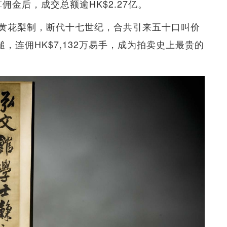
佣金后，成交总额逾HK$2.27亿。
黄花梨制，断代十七世纪，合共引来五十口叫价
落槌，连佣HK$7,132万易手，成为拍卖史上最贵的