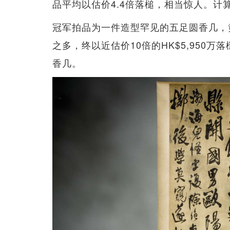
品平均以估价4.4倍落槌，相当惊人。计算
冠军拍品为一件造型罕见的五足圆香几，
之多，终以近估价10倍的HK$5,950万
香几。