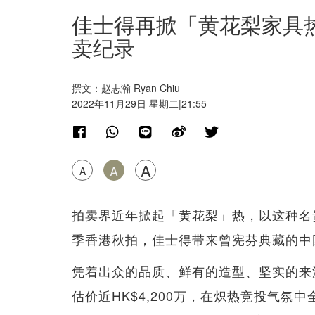
佳士得再掀「黄花梨家具热」
卖纪录
撰文：赵志瀚 Ryan Chiu
2022年11月29日 星期二|21:55
A
A
A
拍卖界近年掀起「黄花梨」热，以这种名
季香港秋拍，佳士得带来曾宪芬典藏的中
凭着出众的品质、鲜有的造型、坚实的来源
估价近HK$4,200万，在炽热竞投气氛中全