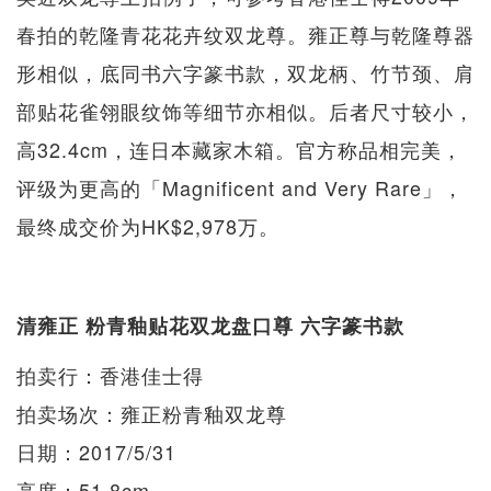
春拍的乾隆青花花卉纹双龙尊。雍正尊与乾隆尊器
形相似，底同书六字篆书款，双龙柄、竹节颈、肩
部贴花雀翎眼纹饰等细节亦相似。后者尺寸较小，
高32.4cm，连日本藏家木箱。官方称品相完美，
评级为更高的「Magnificent and Very Rare」，
最终成交价为HK$2,978万。
清雍正 粉青釉贴花双龙盘口尊 六字篆书款
拍卖行：香港佳士得
拍卖场次：雍正粉青釉双龙尊
日期：2017/5/31
高度：51.8cm