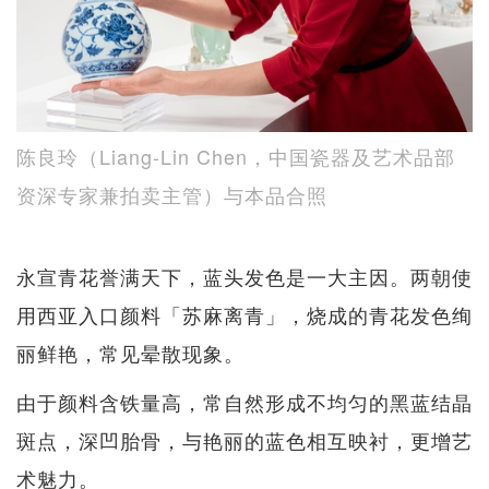
陈良玲（Liang-Lin Chen，中国瓷器及艺术品部
资深专家兼拍卖主管）与本品合照
永宣青花誉满天下，蓝头发色是一大主因。两朝使
用西亚入口颜料「苏麻离青」，烧成的青花发色绚
丽鲜艳，常见晕散现象。
由于颜料含铁量高，常自然形成不均匀的黑蓝结晶
斑点，深凹胎骨，与艳丽的蓝色相互映衬，更增艺
术魅力。