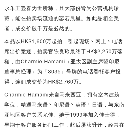
永乐玉壶春为世所稀，且大部份皆为公营机构珍
藏，能在拍卖场流通的寥若晨星。如此品相全美
者，成交价破千万是必然的。
本品以HK$1,600万起拍，引起现场丶网上丶电话
席出价竞逐，拍卖官陈良玲最终于HK$2,250万落
槌，由Charmie Hamami（亚太区副主席暨印尼
董事总经理）为「8035」号牌的电话委托客户投
得，连佣成交价为HK$2,760万。
Charmie Hamami来自马来西亚，拥有室内建筑
学位，精通马来语丶印尼语丶英语丶日语，与东南
亚地区客户关系尤佳。她于1999年加入佳士得，
早期于客户服务部门工作，此后屡获升迁，经常在