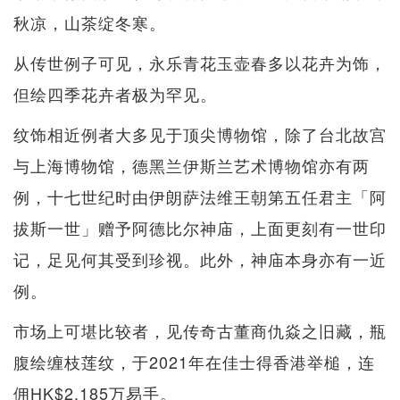
秋凉，山茶绽冬寒。
从传世例子可见，永乐青花玉壶春多以花卉为饰，
但绘四季花卉者极为罕见。
纹饰相近例者大多见于顶尖博物馆，除了台北故宫
与上海博物馆，德黑兰伊斯兰艺术博物馆亦有两
例，十七世纪时由伊朗萨法维王朝第五任君主「阿
拔斯一世」赠予阿德比尔神庙，上面更刻有一世印
记，足见何其受到珍视。此外，神庙本身亦有一近
例。
市场上可堪比较者，见传奇古董商仇焱之旧藏，瓶
腹绘缠枝莲纹，于2021年在佳士得香港举槌，连
佣HK$2,185万易手。