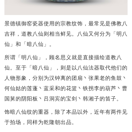
景德镇御窑瓷器使用的宗教纹饰，最常见是佛教八
吉祥，道教八仙则相当鲜见。八仙又何分为「明八
仙」和「暗八仙」。
所谓「明八仙」，顾名思义就是直接描绘道教八
仙。至于「暗八仙」，则是以八仙法器取代他们的
人物形象，分别为汉钟离的团扇丶张果老的鱼鼓丶
何仙姑的莲蓬丶蓝采和的花篮丶铁拐李的葫芦丶曹
国舅的阴阳板丶吕洞宾的宝剑丶韩湘子的笛子。
饰暗八仙纹的重器，除了本品以外，近年有两件见
于拍场，同样为乾隆朝出品。