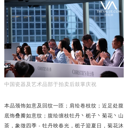
中国瓷器及艺术品部于拍卖后鼓掌庆祝
本品颈饰如意及回纹一匝；肩绘卷枝纹；近足处腹
底饰叠瓣如意纹；腹绘缠枝牡丹丶栀子丶菊花丶山
茶，象徵四季 - 牡丹映春光，栀子迎夏日，菊花沐