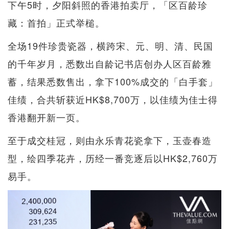
下午5时，夕阳斜照的香港拍卖厅，「区百龄珍
藏：首拍」正式举槌。
全场19件珍贵瓷器，横跨宋、元、明、清、民国
的千年岁月，悉数出自龄记书店创办人区百龄雅
蓄，结果悉数售出，拿下100%成交的「白手套」
佳绩，合共斩获近HK$8,700万，以佳绩为佳士得
香港翻开新一页。
至于成交桂冠，则由永乐青花瓷拿下，玉壶春造
型，绘四季花卉，历经一番竞逐后以HK$2,760万
易手。