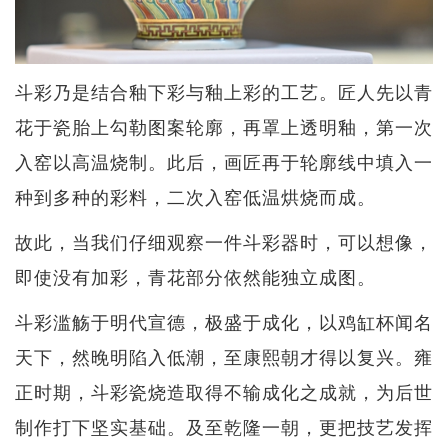
斗彩乃是结合釉下彩与釉上彩的工艺。匠人先以青
花于瓷胎上勾勒图案轮廓，再罩上透明釉，第一次
入窑以高温烧制。此后，画匠再于轮廓线中填入一
种到多种的彩料，二次入窑低温烘烧而成。
故此，当我们仔细观察一件斗彩器时，可以想像，
即使没有加彩，青花部分依然能独立成图。
斗彩滥觞于明代宣德，极盛于成化，以鸡缸杯闻名
天下，然晚明陷入低潮，至康熙朝才得以复兴。雍
正时期，斗彩瓷烧造取得不输成化之成就，为后世
制作打下坚实基础。及至乾隆一朝，更把技艺发挥