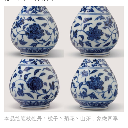
本品绘缠枝牡丹丶栀子丶菊花丶山茶，象徵四季