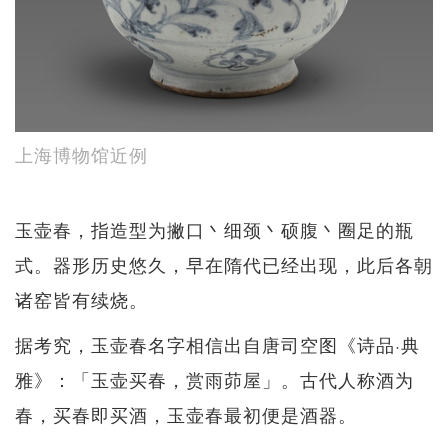
上海博物馆近例
玉壶春，指造型为撇口丶细颈丶硕腹丶圈足的瓶
式。器形历史悠久，早在隋代已经出现，此后各朝
诸窑皆有续烧。
据考究，玉壶春名字相信出自唐司空图《诗品·典
雅》：「玉壶买春，赏雨茆屋」。古代人称酒为
春，买春即买酒，玉壶春最初便是酒器。