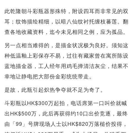
此乾隆朝斗彩瓶器形殊特，附设四耳而非常见的双
耳；纹饰描绘精细，以暗八仙纹衬托缠枝蕃莲。翻
查各地收藏资料，迄今未见相同之例，应为孤品。
另一点相当难得的，是描金状况极为良好。须知这
种低温釉上彩保存不易，过往有藏家曾在寓所陈设
蓝地描金器，工人经年用鸡毛掸清洁灰尘，结果不
幸地让静电把大部份金彩统统带走。
是故，此瓶引起炽热争夺就不足为奇了。
斗彩瓶以HK$300万起拍，电话席第一口叫价就喊
出HK$500万，此后再获得约10口出价竞逐，最终
由「99」号牌现场人士以HK$820万落槌价投得，