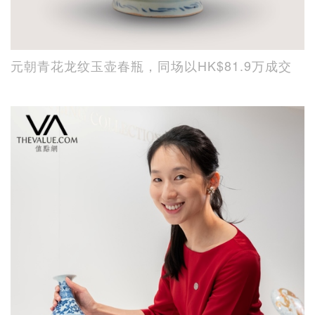
元朝青花龙纹玉壶春瓶，同场以HK$81.9万成交