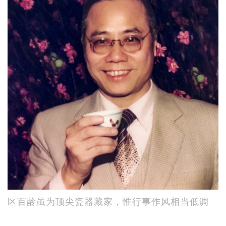
区百龄虽为顶尖瓷器藏家，惟行事作风相当低调