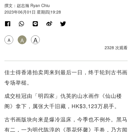
撰文：赵志瀚 Ryan Chiu
2023年06月01日 星期四|19:28
A
A
A
2328 次观看
佳士得香港拍卖周来到最后一日，终于轮到古书画
专场举槌。
成交桂冠由「明四家」仇英的山水画作《仙山楼
阁》拿下，属张大千旧藏，HK$3,123万易手。
古书画版块向来是爆冷温床，今季也不例外。黑马
有二，一为明代陈淳的《墨花怀馨》手卷，乃方闻