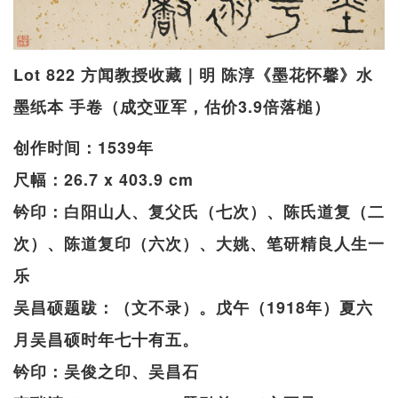
Lot 822 方闻教授收藏｜明 陈淳《墨花怀馨》水
墨纸本 手卷（成交亚军，估价3.9倍落槌）
创作时间：1539年
尺幅：26.7 x 403.9 cm
钤印：白阳山人、复父氏（七次）、陈氏道复（二
次）、陈道复印（六次）、大姚、笔研精良人生一
乐
吴昌硕题跋：（文不录）。戊午（1918年）夏六
月吴昌硕时年七十有五。
钤印：吴俊之印、吴昌石