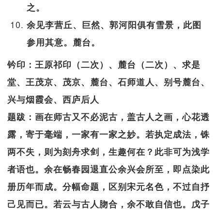
之。
余见李营丘、巨然、郭河阳俱有雪景，此图
参用其意。麓台。
钤印：王原祁印（二次）、麓台（二次）、求是
堂、王茂京、茂京、麓台、石师道人、别号麓台、
兴与烟霞会、西庐后人
题跋：画在师古又不必泥古，盖古人之画，心花透
露，寄于毫端，一家有一家之妙。若执定成法，铢
两不失，则为刻舟求剑，生趣何在？此非可为浅学
者语也。余在畅春园退直公余兴会所至，即点染此
册历年而成。分幅命题，区别宋元名色，不过自抒
己见而已。若云与古人肳合，余不敢自信也。戊子