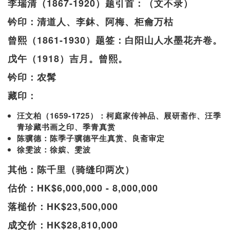
李瑞清（1867-1920）题引首：（文不录）
钤印：清道人、李鈢、阿梅、柜龠万枯
曾熙（1861-1930）题签：白阳山人水墨花卉卷。
戊午（1918）吉月。曾熙。
钤印：农髯
藏印：
汪文柏（1659-1725）：柯庭家传神品、屐研斋作、汪季
青珍藏书画之印、季青真赏
陈骥德：陈季子骥德平生真赏、良斋审定
徐雯波：徐嫔、雯波
其他：陈千里（骑缝印两次）
估价：HK$6,000,000 - 8,000,000
落槌价：HK$23,500,000
成交价：HK$28,810,000