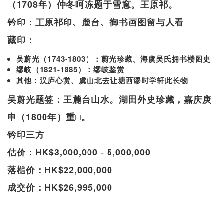
（1708年）仲冬呵冻题于雪窻。王原祁。
钤印：王原祁印、麓台、御书画图留与人看
藏印：
吴蔚光（1743-1803）：蔚光珍藏、海虞吴氏拥书楼图史
缪岐（1821-1885）：缪岐鉴赏
其他：汉庐心赏、虞山北去让塘西谬时学轩此长物
吴蔚光题签：王麓台山水。湖田外史珍藏，嘉庆庚
申（1800年）重□。
钤印三方
估价：HK$3,000,000 - 5,000,000
落槌价：HK$22,000,000
成交价：HK$26,995,000