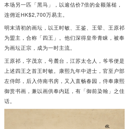
本场另一匹「黑马」，以逾估价7倍的金额落槌，
连佣近HK$2,700万易主。
明末清初的画坛，以王时敏、王鉴、王翚、王原祁
为盟主，合称「四王」。他们深得皇帝青睐，被奉
为画坛正宗，成为一时主流。
王原祁，字茂京，号麓台，江苏太仓人，爷爷便是
上述四王之首王时敏。康熙九年中进士，官至户部
左侍郎，后入侍南书房，又入直畅春园，侍奉康熙
御赏书画，兼以画供奉内廷，有「御前染翰」之佳
话。