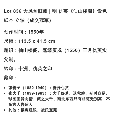
Lot 836 大风堂旧藏｜明 仇英《仙山楼阁》设色
纸本 立轴（成交冠军）
创作时间：1550年
尺幅：113.5 x 41.5 cm
题识：仙山楼阁。嘉靖庚戌（1550）三月仇英实
父制。
钤印：十洲、仇英之印
藏印：
张善子（1882-1940）：善孖心赏
张大千（1899-1983）：大千好梦、迟秋簃、别时容易、
球图宝骨肉情、藏之大千、南北东西只有相随无别离、不
负古人告后人
其他：耦庵经眼、凌氏宝藏