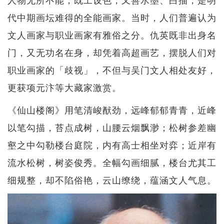
代中期画坛难得的全能画家。当时，人们普遍认为
文人画家与职业画家有雅俗之分。仇英既非出身名
门，又无功名在身，却凭着高超画艺，摆脱人们对
职业画家的「歧视」，不但与吴门文人相处友好，
更获项元汴等大藏家激赏。
《仙山楼阁》用笔清峻猷劲，远峰郁郁青青，近峰
以笔勾描，苔点成树，山腰云烟飘渺；松树参差幽
壑之中勾勒楼台庭院，内有高士相坐对弈；近岸有
流水松树，树姿俊秀。全幅勾画细腻，楼台尤其工
细规整，却不陷俗艳，云山缭绕，蕴涵文人气息。