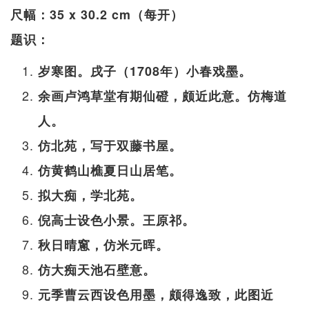
尺幅：35 x 30.2 cm（每开）
题识：
岁寒图。戌子（1708年）小春戏墨。
余画卢鸿草堂有期仙磴，颇近此意。仿梅道
人。
仿北苑，写于双藤书屋。
仿黄鹤山樵夏日山居笔。
拟大痴，学北苑。
倪高士设色小景。王原祁。
秋日晴窻，仿米元晖。
仿大痴天池石壁意。
元季曹云西设色用墨，颇得逸致，此图近