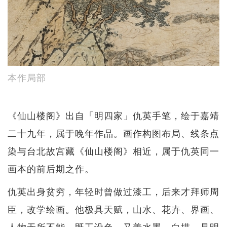
本作局部
《仙山楼阁》出自「明四家」仇英手笔，绘于嘉靖
二十九年，属于晚年作品。画作构图布局、线条点
染与台北故宫藏《仙山楼阁》相近，属于仇英同一
画本的前后期之作。
仇英出身贫穷，年轻时曾做过漆工，后来才拜师周
臣，改学绘画。他极具天赋，山水、花卉、界画、
人物无所不能，既工设色，又善水墨、白描，是明