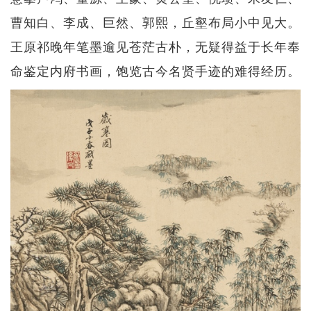
曹知白、李成、巨然、郭熙，丘壑布局小中见大。
王原祁晚年笔墨逾见苍茫古朴，无疑得益于长年奉
命鉴定内府书画，饱览古今名贤手迹的难得经历。