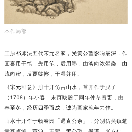
本作局部
王原祁师法五代宋元名家，受黄公望影响最深，作
画喜用干笔，先用笔，后用墨，由淡向浓晕染，由
疏向密，反覆皴擦，干湿并用。
《宋元画意》册十开仿古山水，首开作于戊子
（1708）年小春，末页跋题于同年仲冬雪窗，由
春至冬，经历四季而成，诚为画家晚年力作。
山水十开作于畅春园「退直公余」，分别仿吴镇笔
意摹卢鸿、董源、王蒙、黄公望、倪瓒、米友仁、