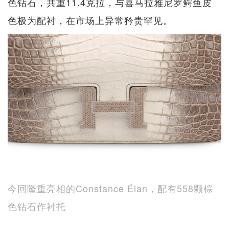
色钻石，共重11.4克拉，与喜马拉雅尼罗鳄鱼皮
色极为配衬，在市场上异常矜贵罕见。
今回隆重亮相的Constance Élan，配有558颗棕
色钻石作衬托