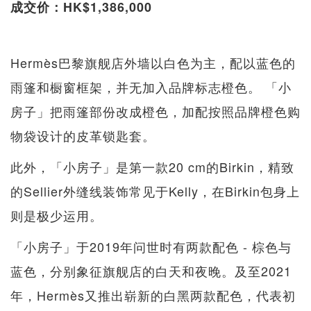
成交价：HK$1,386,000
Hermès巴黎旗舰店外墙以白色为主，配以蓝色的
雨篷和橱窗框架，并无加入品牌标志橙色。 「小
房子」把雨篷部份改成橙色，加配按照品牌橙色购
物袋设计的皮革锁匙套。
此外，「小房子」是第一款20 cm的Birkin，精致
的Sellier外缝线装饰常见于Kelly，在Birkin包身上
则是极少运用。
「小房子」于2019年问世时有两款配色 - 棕色与
蓝色，分别象征旗舰店的白天和夜晚。及至2021
年，Hermès又推出崭新的白黑两款配色，代表初