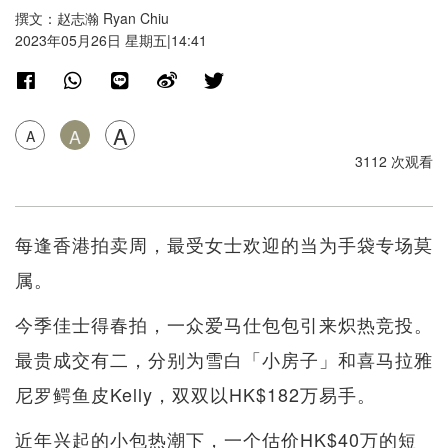
撰文：赵志瀚 Ryan Chiu
2023年05月26日 星期五|14:41
A
A
A
3112 次观看
每逢香港拍卖周，最受女士欢迎的当为手袋专场莫
属。
今季佳士得春拍，一众爱马仕包包引来炽热竞投。
最贵成交有二，分别为雪白「小房子」和喜马拉雅
尼罗鳄鱼皮Kelly，双双以HK$182万易手。
近年兴起的小包热潮下，一个估价HK$40万的短