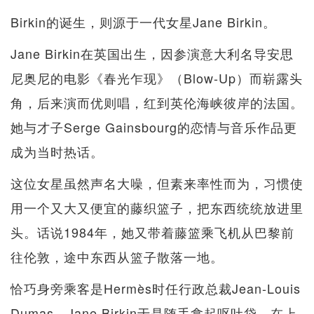
Birkin的诞生，则源于一代女星Jane Birkin。
Jane Birkin在英国出生，因参演意大利名导安思
尼奥尼的电影《春光乍现》（Blow-Up）而崭露头
角，后来演而优则唱，红到英伦海峡彼岸的法国。
她与才子Serge Gainsbourg的恋情与音乐作品更
成为当时热话。
这位女星虽然声名大噪，但素来率性而为，习惯使
用一个又大又便宜的藤织篮子，把东西统统放进里
头。话说1984年，她又带着藤篮乘飞机从巴黎前
往伦敦，途中东西从篮子散落一地。
恰巧身旁乘客是Hermès时任行政总裁Jean-Louis
Dumas，Jane Birkin于是随手拿起呕吐袋，在上