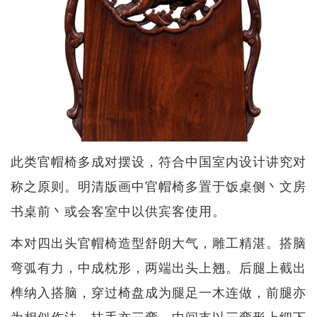
此类官帽椅多成对摆设，符合中国室内设计讲究对
称之原则。明清版画中官帽椅多置于饭桌侧丶文房
书桌前丶或会客室中以供宾客使用。
本对四出头官帽椅造型舒朗大气，雕工精湛。搭脑
弯弧有力，中成枕形，两端出头上翘。后腿上截出
榫纳入搭脑，穿过椅盘成为腿足一木连做，前腿亦
为相似作法。扶手亦三弯，中间支以三弯形上细下