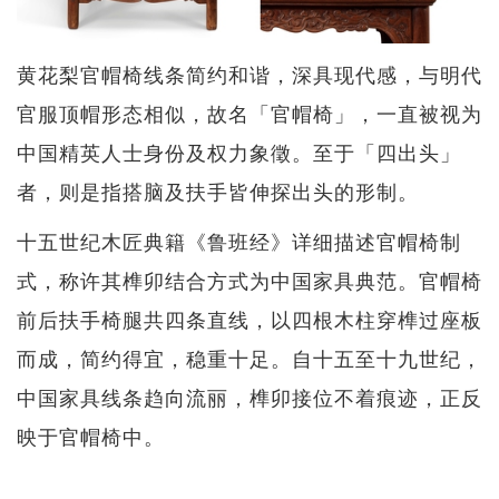
黄花梨官帽椅线条简约和谐，深具现代感，与明代
官服顶帽形态相似，故名「官帽椅」，一直被视为
中国精英人士身份及权力象徵。至于「四出头」
者，则是指搭脑及扶手皆伸探出头的形制。
十五世纪木匠典籍《鲁班经》详细描述官帽椅制
式，称许其榫卯结合方式为中国家具典范。官帽椅
前后扶手椅腿共四条直线，以四根木柱穿榫过座板
而成，简约得宜，稳重十足。自十五至十九世纪，
中国家具线条趋向流丽，榫卯接位不着痕迹，正反
映于官帽椅中。