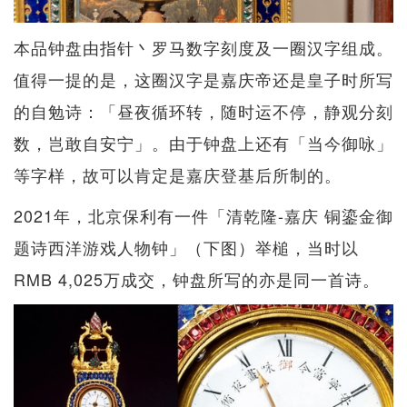
本品钟盘由指针丶罗马数字刻度及一圈汉字组成。
值得一提的是，这圈汉字是嘉庆帝还是皇子时所写
的自勉诗：「昼夜循环转，随时运不停，静观分刻
数，岂敢自安宁」。由于钟盘上还有「当今御咏」
等字样，故可以肯定是嘉庆登基后所制的。
2021年，北京保利有一件「清乾隆-嘉庆 铜鎏金御
题诗西洋游戏人物钟」（下图）举槌，当时以
RMB 4,025万成交，钟盘所写的亦是同一首诗。