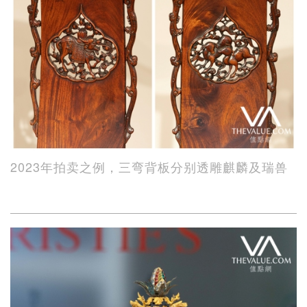
2023年拍卖之例，三弯背板分别透雕麒麟及瑞兽