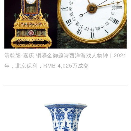
清乾隆-嘉庆 铜鎏金御题诗西洋游戏人物钟︱2021
年，北京保利，RMB 4,025万成交