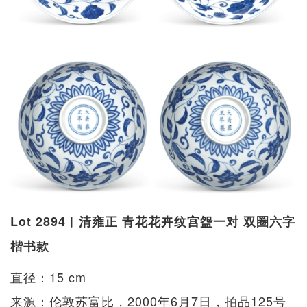
Lot 2894︱清雍正 青花花卉纹宫盌一对 双圈六字
楷书款
直径：15 cm
来源：伦敦苏富比，2000年6月7日，拍品125号