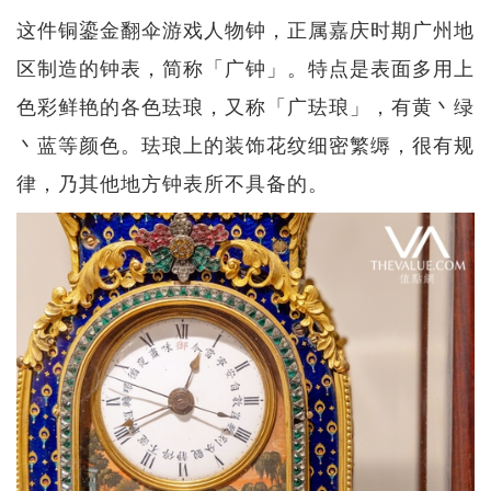
这件铜鎏金翻伞游戏人物钟，正属嘉庆时期广州地
区制造的钟表，简称「广钟」。特点是表面多用上
色彩鲜艳的各色珐琅，又称「广珐琅」，有黄丶绿
丶蓝等颜色。珐琅上的装饰花纹细密繁缛，很有规
律，乃其他地方钟表所不具备的。