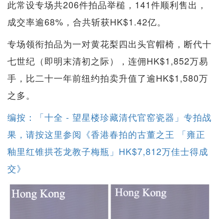
此常设专场共206件拍品举槌，141件顺利售出，
成交率逾68%，合共斩获HK$1.42亿。
专场领衔拍品为一对黄花梨四出头官帽椅，断代十
七世纪（即明末清初之际），连佣HK$1,852万易
手，比二十一年前纽约拍卖升值了逾HK$1,580万
之多。
编按：「十全 - 望星楼珍藏清代官窑瓷器」专拍战
果，请按这里参阅《香港春拍的古董之王 「雍正
釉里红锥拱苍龙教子梅瓶」HK$7,812万佳士得成
交》