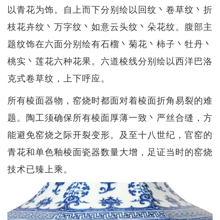
以青花为饰。自上而下分别绘以回纹丶卷草纹丶折
枝花卉纹丶万字纹丶如意云头纹丶朵花纹。腹部主
题纹饰在六面分别绘有石榴丶菊花丶柿子丶牡丹丶
桃实丶莲花六种花果。六道棱线分别绘以西洋巴洛
克式卷草纹，上下呼应。
所有棱面器物，窑烧时都面对着棱面折角易裂的难
题。陶工须确保所有棱面厚薄一致丶严丝合缝，方
能避免窑烧之际开裂变形。及至十八世纪，官窑的
青花和单色釉棱面瓷器数量大增，足证当时的窑烧
技术已臻上乘。