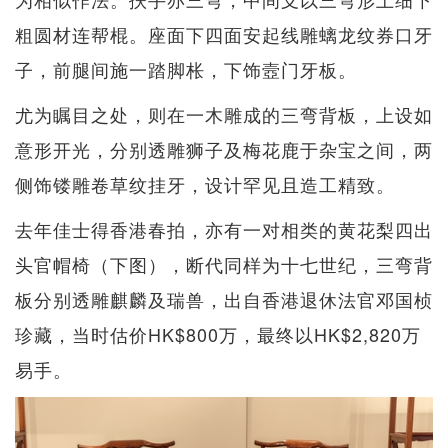
粗圆材连帮棍。座面下四面安起线雕螭龙纹券口牙
子，前腿间施一踏脚枨，下饰壼门牙板。
尤为瞩目之处，则在一木雕成的三弯背板，上设如
意形开光，分别透雕狮子及梅花鹿于杂宝之间，两
侧饰镂雕卷草纹挂牙，设计罕见且造工精致。
去年佳士得香港春拍，亦有一对相类的黄花梨四出
头官帽椅（下图），断代同样为十七世纪，三弯背
板分别透雕麒麟及瑞兽，出自香港退休法官邓国桢
珍藏，当时估价HK$800万，最终以HK$2,820万
易手。