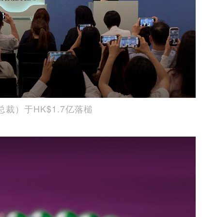
区总裁）于HK$1.7亿落槌