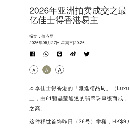
2026年亚洲拍卖成交之最
亿佳士得香港易主
撰文：值点网
2026年05月27日 星期三|20:26
A
A
A
本季佳士得香港的「雅逸精品周」（Luxu
上，由61颗晶莹通透的翡翠珠串缀而成，单珠
之高。
这件稀世首饰昨日（26号）举槌，HK$9,