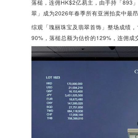
落槌，连佣HK$2亿易主，由手持「89
翠」成为2026年春季所有亚洲拍卖中最
综观「瑰丽珠宝及翡翠首饰」整场成绩，1
90%，落槌总额为估价的129%，连佣成交