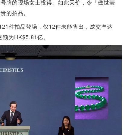
3」号牌的现场女士投得。如此天价，令「傲世莹
昂贵的拍品。
21件拍品登场，仅12件未能售出，成交率达
额为HK$5.81亿。