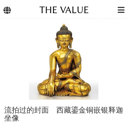
THE VALUE
流拍过的封面 西藏鎏金铜嵌银释迦
坐像