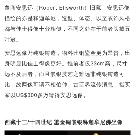
董商安思远（Robert Ellsworth）旧藏。安思远像
描绘的亦是释迦牟尼，造型、体态、以至衣饰风格
都与佳士得像十分相似，不同之处在于前者头戴五
叶冠。
安思远像乃纯银铸造，物料比铜鎏金更为昂贵，出
身明显比佳士得像更好。惟前者仅23cm高，尺寸
远不及后者，而且嵌银技艺之难远非纯银铸造可
比，故两像可谓不相伯仲。古玩界流传消息，指买
家以US$300多万请得安思远像。
西藏十三/十四世纪 鎏金铜嵌银释迦牟尼佛坐像