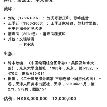
钤印：唐居士、南京解元
藏印：
刘恕（1759-1816）： 刘氏寒碧庄印、蓉峰鑑赏
王季迁（1906-2003）： 王季迁家珍藏、曾归竹里馆、
王季迁海外所见名迹
萧寿民（20世纪）：萧寿民秘笈印
其他：义强珍赏
一印漫漶
出版：
铃木敬编，《中国绘画综合图录卷1：美国及加拿大
篇》，东京大学出版社，1983年，东京， 第I-332、I-
470页，图版A30-014
田洪，《二十世纪海外藏家-王季迁藏中国历代名画》上
卷，天津人民美术出版社，天津， 2013年11月，第
271、579页，图版157
估价：HK$8,000,000 - 12,000,000