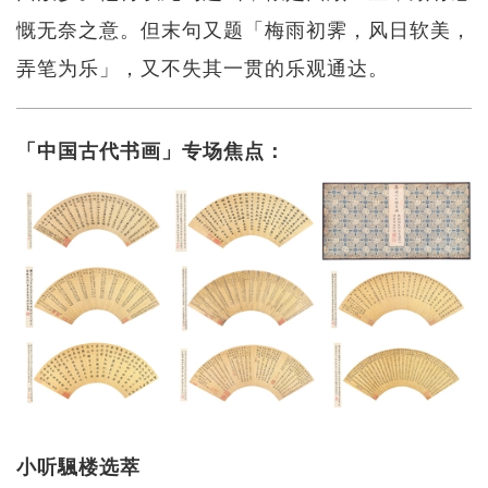
慨无奈之意。但末句又题「梅雨初霁，风日软美，
弄笔为乐」，又不失其一贯的乐观通达。
「中国古代书画」专场焦点：
小听颿楼选萃