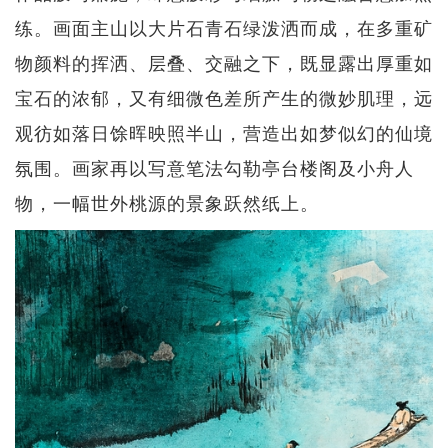
练。画面主山以大片石青石绿泼洒而成，在多重矿
物颜料的挥洒、层叠、交融之下，既显露出厚重如
宝石的浓郁，又有细微色差所产生的微妙肌理，远
观彷如落日馀晖映照半山，营造出如梦似幻的仙境
氛围。画家再以写意笔法勾勒亭台楼阁及小舟人
物，一幅世外桃源的景象跃然纸上。