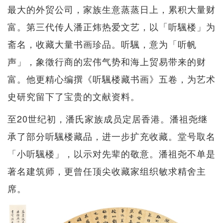
最大的外贸公司，家族生意蒸蒸日上，累积大量财
富。第三代传人潘正炜热爱文艺，以「听颿楼」为
斋名，收藏大量书画珍品。听颿，意为「听帆
声」，象徵行商的宏伟气势和海上贸易带来的财
富。他更精心编撰《听颿楼藏书画》五卷，为艺术
史研究留下了宝贵的文献资料。
至20世纪初，潘氏家族成员定居香港。潘祖尧继
承了部分听颿楼藏品，进一步扩充收藏。堂号取名
「小听颿楼」，以示对先辈的敬意。潘祖尧不单是
著名建筑师，更曾任顶尖收藏家组织敏求精舍主
席。