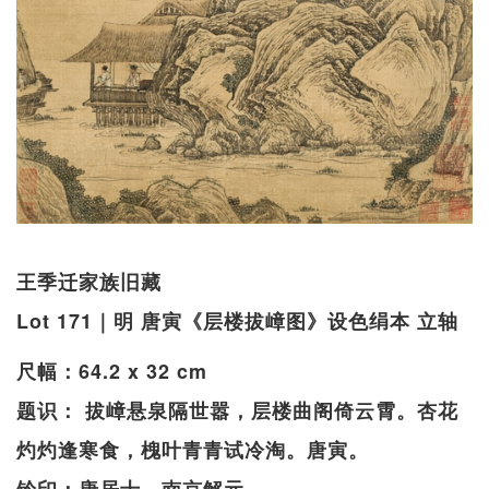
王季迁家族旧藏
Lot 171｜明 唐寅《层楼拔嶂图》设色绢本 立轴
尺幅：64.2 x 32 cm
题识： 拔嶂悬泉隔世嚣，层楼曲阁倚云霄。杏花
灼灼逢寒食，槐叶青青试冷淘。唐寅。