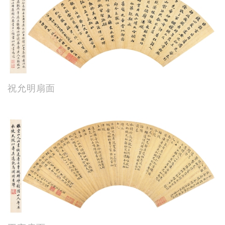
祝允明扇面