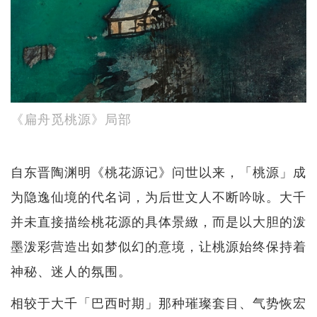
《扁舟觅桃源》局部
自东晋陶渊明《桃花源记》问世以来，「桃源」成
为隐逸仙境的代名词，为后世文人不断吟咏。大千
并未直接描绘桃花源的具体景緻，而是以大胆的泼
墨泼彩营造出如梦似幻的意境，让桃源始终保持着
神秘、迷人的氛围。
相较于大千「巴西时期」那种璀璨套目、气势恢宏