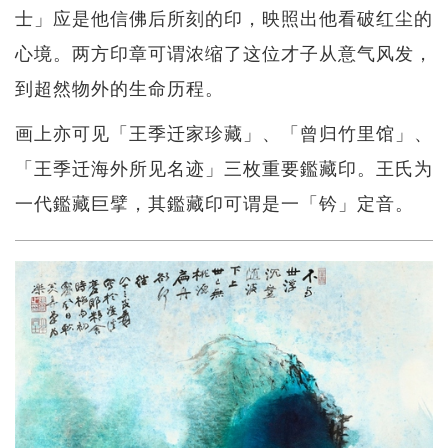
士」应是他信佛后所刻的印，映照出他看破红尘的
心境。两方印章可谓浓缩了这位才子从意气风发，
到超然物外的生命历程。
画上亦可见「王季迁家珍藏」、「曾归竹里馆」、
「王季迁海外所见名迹」三枚重要鑑藏印。王氏为
一代鑑藏巨擘，其鑑藏印可谓是一「钤」定音。