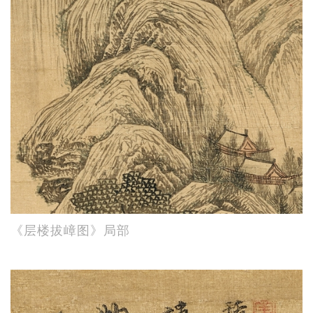
《层楼拔嶂图》局部