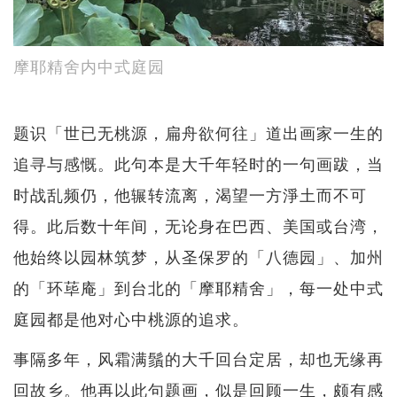
摩耶精舍内中式庭园
题识「世已无桃源，扁舟欲何往」道出画家一生的
追寻与感慨。此句本是大千年轻时的一句画跋，当
时战乱频仍，他辗转流离，渴望一方淨土而不可
得。此后数十年间，无论身在巴西、美国或台湾，
他始终以园林筑梦，从圣保罗的「八德园」、加州
的「环荜庵」到台北的「摩耶精舍」，每一处中式
庭园都是他对心中桃源的追求。
事隔多年，风霜满鬚的大千回台定居，却也无缘再
回故乡。他再以此句题画，似是回顾一生，颇有感