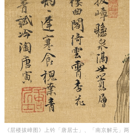
《层楼拔嶂图》上钤「唐居士」、「南京解元」两