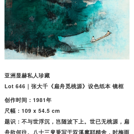
亚洲显赫私人珍藏
Lot 646｜张大千《扁舟觅桃源》设色纸本 镜框
创作时间：1981年
尺幅：109 x 54.5 cm
题识：不与世浮沉，岂随波下上。世已无桃源，扁
舟欲何往。八十三叟爰写于双溪摩耶精舍，时梅雨