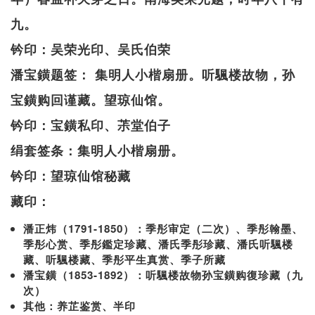
九。
钤印：吴荣光印、吴氏伯荣
潘宝鐄题签： 集明人小楷扇册。听颿楼故物，孙
宝鐄购回谨藏。望琼仙馆。
钤印：宝鐄私印、茮堂伯子
绢套签条：集明人小楷扇册。
钤印：望琼仙馆秘藏
藏印：
潘正炜（1791-1850）：季彤审定（二次）、季彤翰墨、
季彤心赏、季彤鑑定珍藏、潘氏季彤珍藏、潘氏听颿楼
藏、听颿楼藏、季彤平生真赏、季子所藏
潘宝鐄（1853-1892）：听颿楼故物孙宝鐄购復珍藏（九
次）
其他：养芷鉴赏、半印