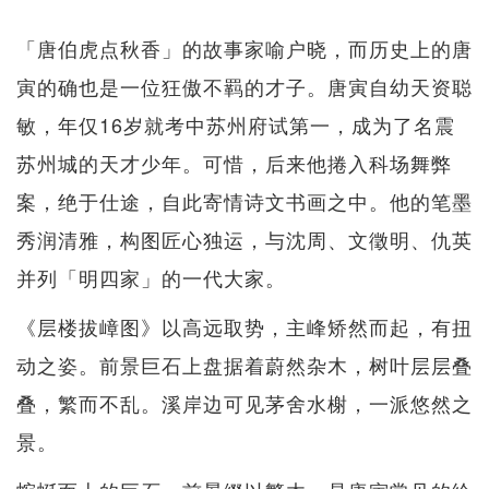
「唐伯虎点秋香」的故事家喻户晓，而历史上的唐
寅的确也是一位狂傲不羁的才子。唐寅自幼天资聪
敏，年仅16岁就考中苏州府试第一，成为了名震
苏州城的天才少年。可惜，后来他捲入科场舞弊
案，绝于仕途，自此寄情诗文书画之中。他的笔墨
秀润清雅，构图匠心独运，与沈周、文徵明、仇英
并列「明四家」的一代大家。
《层楼拔嶂图》以高远取势，主峰矫然而起，有扭
动之姿。前景巨石上盘据着蔚然杂木，树叶层层叠
叠，繁而不乱。溪岸边可见茅舍水榭，一派悠然之
景。