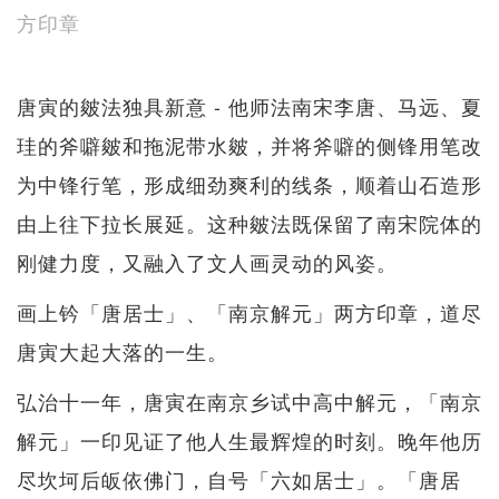
方印章
唐寅的皴法独具新意 - 他师法南宋李唐、马远、夏
珪的斧噼皴和拖泥带水皴，并将斧噼的侧锋用笔改
为中锋行笔，形成细劲爽利的线条，顺着山石造形
由上往下拉长展延。这种皴法既保留了南宋院体的
刚健力度，又融入了文人画灵动的风姿。
画上钤「唐居士」、「南京解元」两方印章，道尽
唐寅大起大落的一生。
弘治十一年，唐寅在南京乡试中高中解元，「南京
解元」一印见证了他人生最辉煌的时刻。晚年他历
尽坎坷后皈依佛门，自号「六如居士」。「唐居