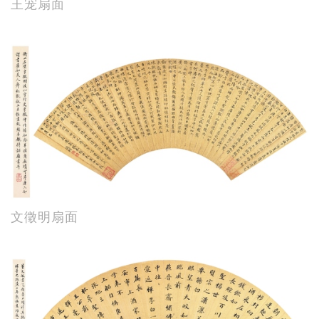
王宠扇面
文徵明扇面