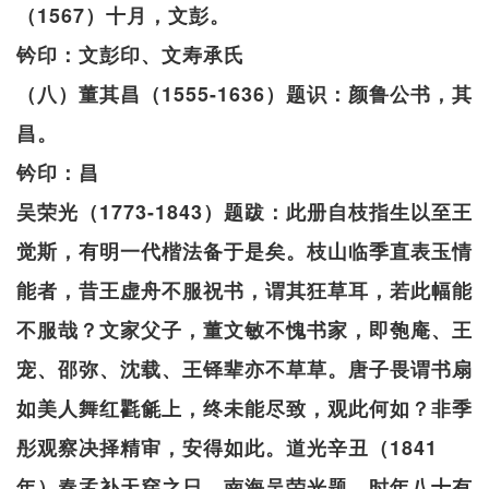
（1567）十月，文彭。
钤印：文彭印、文寿承氏
（八）董其昌（1555-1636）题识：颜鲁公书，其
昌。
钤印：昌
吴荣光（1773-1843）题跋：此册自枝指生以至王
觉斯，有明一代楷法备于是矣。枝山临季直表玉情
能者，昔王虚舟不服祝书，谓其狂草耳，若此幅能
不服哉？文家父子，董文敏不愧书家，即匏庵、王
宠、邵弥、沈载、王铎辈亦不草草。唐子畏谓书扇
如美人舞红氍毹上，终未能尽致，观此何如？非季
彤观察决择精审，安得如此。道光辛丑（1841
年）春孟补天穿之日。南海吴荣光题，时年八十有