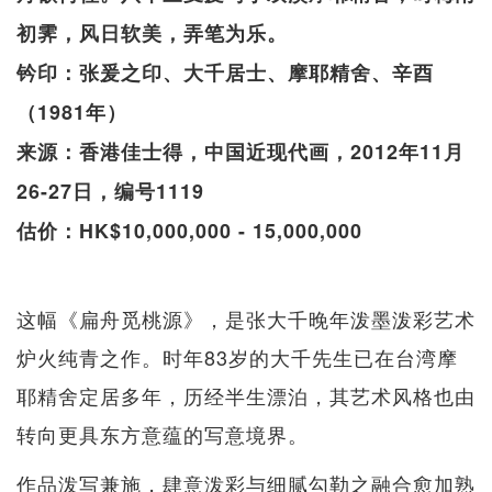
初霁，风日软美，弄笔为乐。
钤印：张爰之印、大千居士、摩耶精舍、辛酉
（1981年）
来源：香港佳士得，中国近现代画，2012年11月
26-27日，编号1119
估价：HK$10,000,000 - 15,000,000
这幅《扁舟觅桃源》，是张大千晚年泼墨泼彩艺术
炉火纯青之作。时年83岁的大千先生已在台湾摩
耶精舍定居多年，历经半生漂泊，其艺术风格也由
转向更具东方意蕴的写意境界。
作品泼写兼施，肆意泼彩与细腻勾勒之融合愈加熟