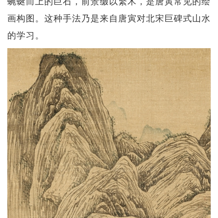
蜿蜒而上的巨石，前景缀以繁木，是唐寅常见的绘
画构图。这种手法乃是来自唐寅对北宋巨碑式山水
的学习。