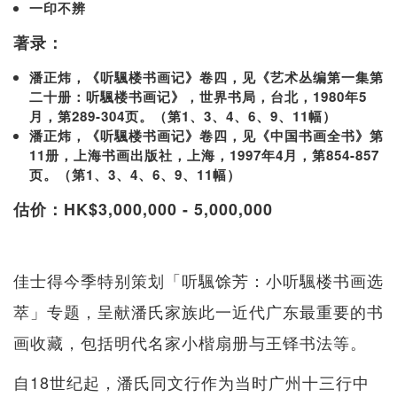
一印不辨
著录：
潘正炜，《听颿楼书画记》卷四，见《艺术丛编第一集第
二十册：听颿楼书画记》，世界书局，台北，1980年5
月，第289-304页。（第1、3、4、6、9、11幅）
潘正炜，《听颿楼书画记》卷四，见《中国书画全书》第
11册，上海书画出版社，上海，1997年4月，第854-857
页。（第1、3、4、6、9、11幅）
估价：HK$3,000,000 - 5,000,000
佳士得今季特别策划「听颿馀芳：小听颿楼书画选
萃」专题，呈献潘氏家族此一近代广东最重要的书
画收藏，包括明代名家小楷扇册与王铎书法等。
自18世纪起，潘氏同文行作为当时广州十三行中