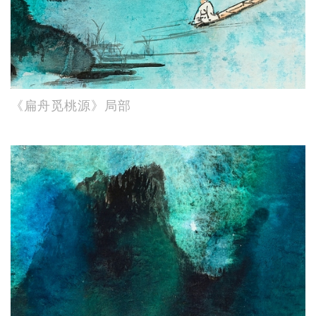
《扁舟觅桃源》局部