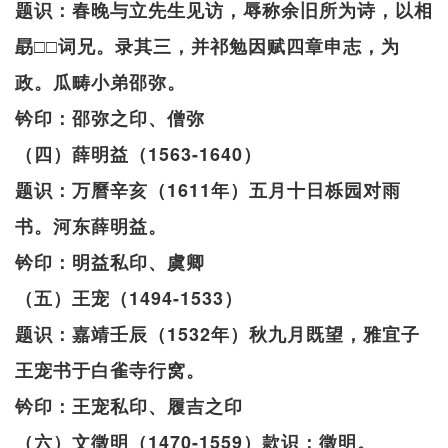
题识：春晚与立先生见访，辱称余旧所为诗，以相
勗□□词兄。录其三，并祁勉因赋四章申志，为
政。瓜畴小弟邵弥。
钤印：邵弥之印、僧弥
（四）薛明益（1563-1640）
题识：万曆辛亥（1611年）五月十日栎园对雨
书。河东薛明益。
钤印：明益私印、虞卿
（五）王宠（1494-1533）
题识：嘉靖壬辰（1532年）秋九月既望，雅宜子
王宠书于白雀寺行窝。
钤印：王宠私印、履吉之印
（六）文徵明（1470-1559）款识：徵明。