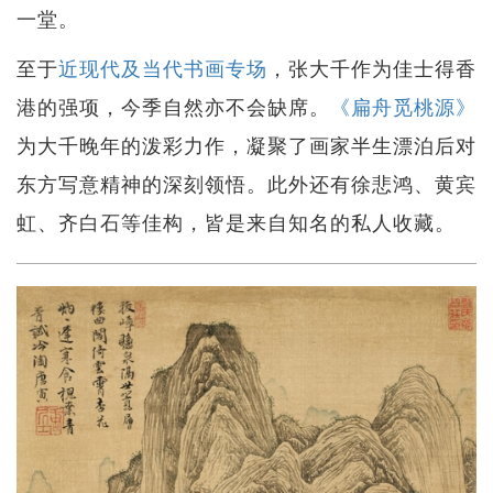
一堂。
至于
近现代及当代书画专场
，张大千作为佳士得香
港的强项，今季自然亦不会缺席。
《扁舟觅桃源》
为大千晚年的泼彩力作，凝聚了画家半生漂泊后对
东方写意精神的深刻领悟。此外还有徐悲鸿、黄宾
虹、齐白石等佳构，皆是来自知名的私人收藏。