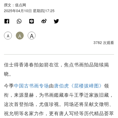
撰文：值点网
2025年04月10日 星期四|17:25
A
A
A
3782 次观看
佳士得香港春拍如箭在弦，焦点书画拍品陆续揭
晓。
今季
中国古书画专场
由
唐伯虎《层楼拔嶂图》
领
衔，来源显赫，为书画鑑藏泰斗王季迁家族旧藏，
这次首登拍场，尤值珍视。同场还将呈献文徵明、
祝允明等名家力作，更有唐人写经等历代精品荟萃