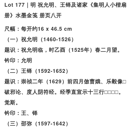
Lot 177｜明 祝允明、王铎及诸家《集明人小楷扇
册》水墨金笺 册页八开
尺幅：每开约16 x 46.5 cm
（一）祝允明（1460-1526）
题识：祝允明临，时乙酉（1525年）春二月望。
钤印：允明
（二）王铎（1592-1652）
题识：崇祯二年（1629）前四月倣曹娥、乐毅像□
破邪论、度人阴符经。经季直宣示十三行□□□□。
觉斯。
钤印：王、铎
（三）邵弥（1597-1642）