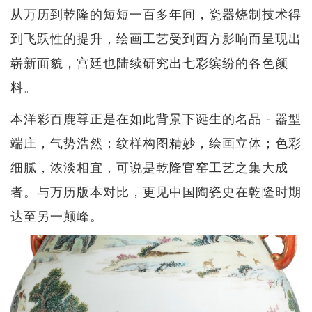
从万历到乾隆的短短一百多年间，瓷器烧制技术得
到飞跃性的提升，绘画工艺受到西方影响而呈现出
崭新面貌，宫廷也陆续研究出七彩缤纷的各色颜
料。
本洋彩百鹿尊正是在如此背景下诞生的名品 - 器型
端庄，气势浩然；纹样构图精妙，绘画立体；色彩
细腻，浓淡相宜，可说是乾隆官窑工艺之集大成
者。与万历版本对比，更见中国陶瓷史在乾隆时期
达至另一颠峰。