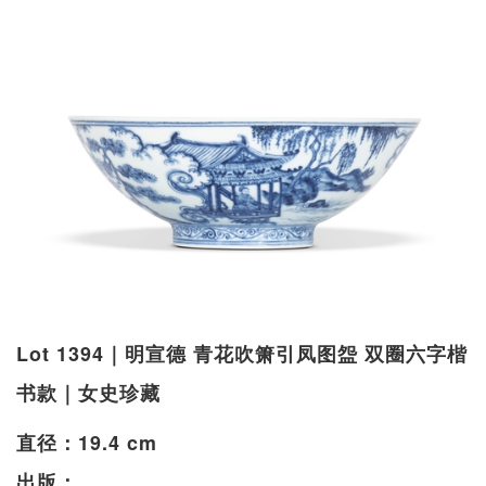
Lot 1394｜明宣德 青花吹箫引凤图盌 双圈六字楷
书款｜女史珍藏
直径：19.4 cm
出版：