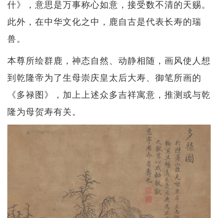
什》，意思是万事称心如意，接受数不清的天赐。
此外，在中华文化之中，鹿自古是代表长寿的瑞
兽。
本尊所绘群鹿，神态自然、动静相随，画风使人想
到乾隆帝为了生母崇庆皇太后大寿、御笔所画的
《多禄图》，加上上述众多吉祥寓意，推测或与乾
隆为母贺寿有关。