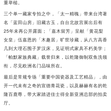
重举槌。
三个单一藏家专拍之中，「太一精魄」带来台湾著
名「蓝田山房」旧藏古玉，自台北故宫展出后有
25年未再公开露面；「嘉木留芳」呈献「黄花梨
女皇」伍嘉恩的「木趣居」旷世珍藏，从八方高香
几到大理石围子罗汉床，见证明式家具不朽美学；
「帕默家族典藏」载誉归来，以乾隆御制双鱼洗领
衔，尽见欧洲名门品味所在。
最后是常规专场「重要中国瓷器及工艺精品」，由
开一代未有之奇的宣德青花瓷，以及赫赫有名的乾
隆百鹿尊，带大家踏进佳士得全新亚洲总部的拍卖
厅。