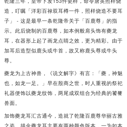
乾隆三年，皇帝下发153件瓷样，命令唐英照样烧
造，叮嘱「洋彩百禄双耳樽一件，照样烧造不要耳
子」 - 这是最早一条乾隆帝关于「百鹿尊」的指
示。此后烧制的百鹿尊，如本例般肩头饰有夔龙
耳，在器形上起了画龙点睛之效，更为精彩。由于
加耳后造型似鹿头或牛首，故又称鹿头尊或牛头
尊。
夔龙为上古神兽，《说文解字》有言：「夔，神魅
也，如龙一足。」早在殷商之世，时人重视的祭祀
礼器便饰以夔龙纹饰，两尾成双组合为经典的饕餮
兽面。
加饰夔龙耳汇古通今，造就了乾隆百鹿尊华丽古雅
之姿。描金夔龙耳主要有两种颜色版本，一为如本