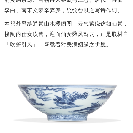
李白、南宋文豪辛弃疾，统统曾以之写诗作词。
本盌外壁绘通景山水楼阁图，云气萦绕仿如仙景，
楼阁内仕女吹箫，迎面仙女乘凤驾云，正是取材自
「吹箫引凤」，盛载着对美满姻缘之祈愿。