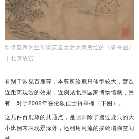
乾隆皇帝为生母崇庆皇太后大寿所绘的《多禄图》
｜北京故宫
有别于常见百鹿尊，本尊所绘鹿只体型较大，营造
近距离观赏的效果，近例见北京国家博物馆藏，另
有一对于2008年在伦敦佳士得举槌（下图）。
这几件百鹿尊的共通点，是画师除了透过鹿只的大
小比例来表现景深外，还利用河流的描绘增强空间
感。