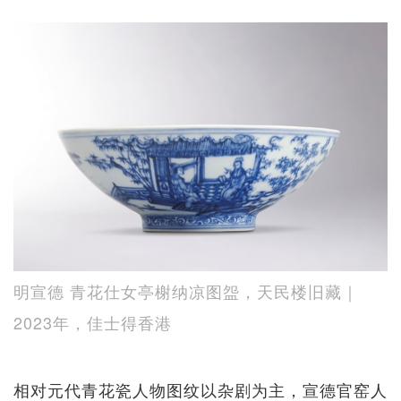
明宣德 青花仕女亭榭纳凉图盌，天民楼旧藏｜
2023年，佳士得香港
相对元代青花瓷人物图纹以杂剧为主，宣德官窑人