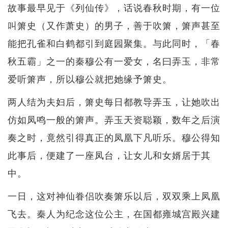
故事最早见于《列仙传》，话说春秋时期，有一位
叫箫史（又作萧史）的男子，善于吹箫，箫声甚至
能把孔雀和白鹤都引到庭园聚集。与此同时，「春
秋五霸」之一的秦穆公有一爱女，名曰弄玉，非常
爱听箫声，所以穆公就把她缘予箫史。
两人结为夫妇后，箫史每日都教导弄玉，让她吹出
仿如凤鸣一般的箫声。弄玉天资聪颖，数年之后演
奏之时，竟然引得真正的凤凰下凡听乐。穆公得知
此事后，便建了一座凤台，让女儿和女婿居于其
中。
一日，这对神仙眷侣吹奏箫乐以后，双双乘上凤凰
飞去。秦人为纪念这位公主，在国都雍城宫殿兴建