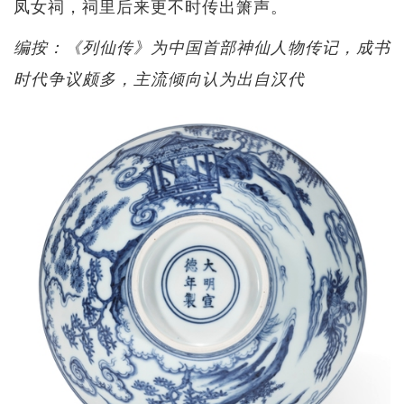
凤女祠，祠里后来更不时传出箫声。
编按：《列仙传》为中国首部神仙人物传记，成书
时代争议颇多，主流倾向认为出自汉代