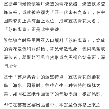
宣德年间景德镇窑厂烧造的青花瓷器，烧造技术登
峰造极，成就被称颂为「开一代未有之奇」，在中
国陶瓷史上具有至上地位。成就宣德青花大名，
「苏麻离青」正是此中关键。
景德镇当时采用西亚入口颜料「苏麻离青」，烧成
的青花发色绚丽鲜艳，常见晕散现象。色闪黑蓝或
深蓝者，凝聚处可见自然形成之黑褐色结晶斑，深
凹胎骨。
基于「苏麻离青」的这些特点，宣德青花渲染花
鸟、海水、园景时，往往产生一种独特的朦胧之
美，如同在宣纸作画留下的笔触墨痕，极富风韵。
即使在芸芸宣窑出品当中，本盌呈色亦是上乘之