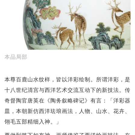
本品局部
本尊百鹿山水纹样，皆以洋彩绘制。所谓洋彩，是
十八世纪清宫与西洋艺术交流互动下的新技法。传
奇督陶官唐英在《陶务叙略碑记》有言：「洋彩器
皿，本朝新仿西洋珐琅画法，人物、山水、花卉、
翎毛五部精细入神。」
要做到笔下如有神，画师借鉴了西洋绘画技法，在