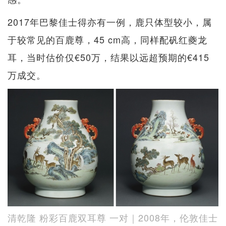
2017年巴黎佳士得亦有一例，鹿只体型较小，属
于较常见的百鹿尊，45 cm高，同样配矾红夔龙
耳，当时估价仅€50万，结果以远超预期的€415
万成交。
清乾隆 粉彩百鹿双耳尊 一对｜2008年，伦敦佳士