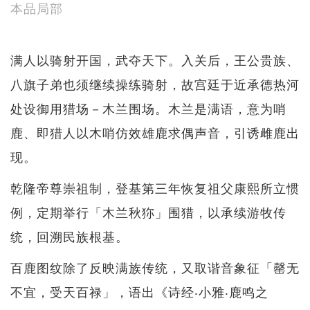
本品局部
满人以骑射开国，武夺天下。入关后，王公贵族、
八旗子弟也须继续操练骑射，故宫廷于近承德热河
处设御用猎场－木兰围场。木兰是满语，意为哨
鹿、即猎人以木哨仿效雄鹿求偶声音，引诱雌鹿出
现。
乾隆帝尊崇祖制，登基第三年恢复祖父康熙所立惯
例，定期举行「木兰秋狝」围猎，以承续游牧传
统，回溯民族根基。
百鹿图纹除了反映满族传统，又取谐音象征「罄无
不宜，受天百禄」，语出《诗经‧小雅‧鹿鸣之