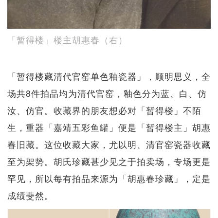
「暂得楼」楼主胡惠春（右）
「暂得楼藏清代官窑单色釉瓷器」，顾明思义，全
场共8件拍品均为清代官窑，釉色分为蓝、白、仿
汝、仿官。收藏界的朋友想必对「暂得楼」不陌
生，重器「嘉靖五彩鱼罐」便是「暂得楼主」胡惠
春旧藏。这位收藏大家，尤以明、清官窑瓷器收藏
至为架势。胡氏珍藏甚少见之于拍卖场，专场更是
罕见，所以每有拍品来源为「胡惠春珍藏」，定是
成绩斐然。