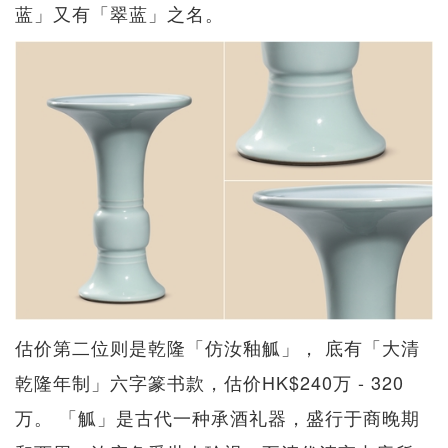
蓝」又有「翠蓝」之名。
估价第二位则是乾隆「仿汝釉觚」， 底有「大清
乾隆年制」六字篆书款，估价HK$240万 - 320
万。 「觚」是古代一种承酒礼器，盛行于商晚期