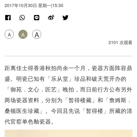
2017年10月30日 星期一|15:30
A
A
A
2101 次观看
距离佳士得香港秋拍尚余一个月，瓷器方面阵容鼎
盛。明瓷已知有「乐从堂」珍品和破天荒开办的
「御苑．文心．匠艺」晚拍，而日前行方公布另外
两场瓷器资料，分别为「暂得楼藏」和「詹姆斯．
桑顿医生珍藏」。今回且先说「暂得楼」所藏的清
代官窑单色釉瓷器。