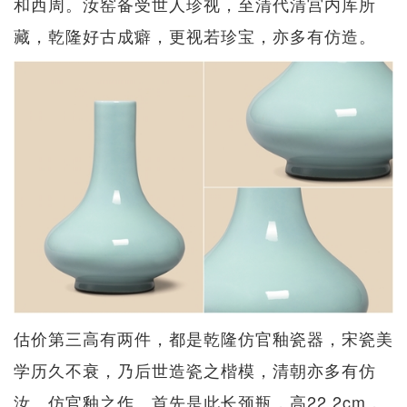
和西周。汝窑备受世人珍视，至清代清宫内库所
藏，乾隆好古成癖，更视若珍宝，亦多有仿造。
估价第三高有两件，都是乾隆仿官釉瓷器，宋瓷美
学历久不衰，乃后世造瓷之楷模，清朝亦多有仿
汝、仿官釉之作。首先是此长颈瓶，高22.2cm，