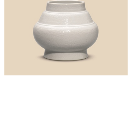
清雍正 白釉暗花夔龙纹三登壶 双圈六字楷书款
高度：12.3 cm
估价：HK$800,000 - 1,200,000