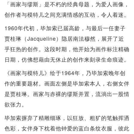
「画家与缪斯」是不朽的经典母题，为爱人画像，
创作者与模特儿之间充满情感的互动，令人着迷。
1960年代初，毕加索已届高龄，与最后一任妻子
贾桂琳（Jacqueline）隐居南法穆然，展开了近
乎狂热的创作。这段时期，他开始为画作标注精确
日期，仿佛想藉由无休止的创作来刻录生命痕迹。
《画家与模特儿》绘于1964年，乃毕加索晚年创
作的重要题材。画面左侧是毕加索本人，右侧女伴
是贾桂琳。画家与赤裸的缪斯并置，流淌出一股情
欲张力。
毕加索摒弃了精雕细琢，以狂放、粗犷的笔触挥洒
色彩，女伴身下枕着他钟爱的蓝白条纹衣服，彼此