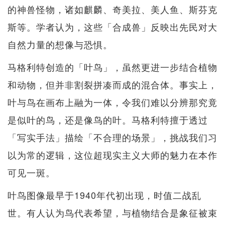
的神兽怪物，诸如麒麟、奇美拉、美人鱼、斯芬克
斯等。学者认为，这些「合成兽」反映出先民对大
自然力量的想像与恐惧。
马格利特创造的「叶鸟」，虽然更进一步结合植物
和动物，但并非割裂拼凑而成的混合体。事实上，
叶与鸟在画布上融为一体，令我们难以分辨那究竟
是似叶的鸟，还是像鸟的叶。马格利特擅于透过
「写实手法」描绘「不合理的场景」，挑战我们习
以为常的逻辑，这位超现实主义大师的魅力在本作
可见一斑。
叶鸟图像最早于1940年代初出现，时值二战乱
世。有人认为鸟代表希望，与植物结合是象征被束