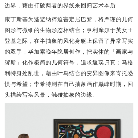
边界，藉由打破两者的界线来回归艺术本质
康丁斯基为逃避纳粹迫害定居巴黎，将严谨的几何
图形与微细的生物形态相结合；亨利摩尔于英女王
登基之际，在半抽象的风化身躯上保留了异常写实
的双手；毕加索晚年隐居创作，把实体的「画家与
缪斯」化作极简的几何符号，追求返璞归真；马格
利特身处乱世，藉由叶鸟结合的变异图像来寄托恐
惧与希望；李希特则在自己抽象画作巅峰时期，回
头描绘写实风景，触碰抽象的边缘。