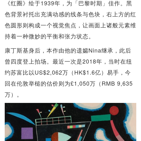
《红圈》绘于1939年，为「巴黎时期」佳作。黑
色背景衬托出充满动感的线条与色块，右上方的红
色圆形则构成一个视觉焦点，让画面上诸般元素维
持着一种微妙的平衡和张力状态。
康丁斯基身后，本作由他的遗孀Nina继承，此后
曾四度登上拍场。最近一次是2018年，当时在纽
约苏富比以US$2,062万（HK$1.6亿）易手，今
回在伦敦举槌的估价则为£1,050万（RMB 9,635
万）。