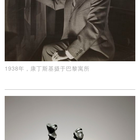
1938年，康丁斯基摄于巴黎寓所