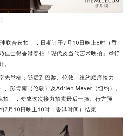
槌
球联合夜拍」，日期订于7月10日晚上8时（香
乃佳士得香港春拍「现代及当代艺术晚拍」举行
开。
率先举槌；随后到巴黎、伦敦、纽约顺序接力。
巴黎）、彭肯南（伦敦）及Adrien Meyer（纽约）。
术晚拍」，变成这次接力拍卖最后一捧。行方预
7月10日晚上10时（香港时间）结束。