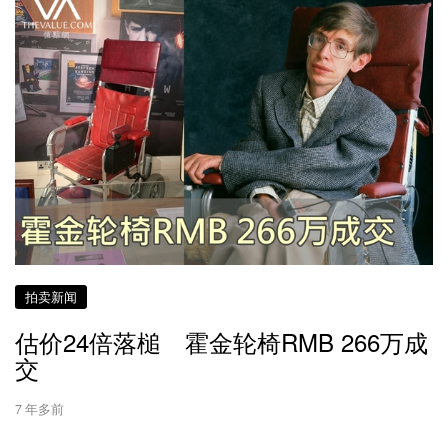
拍卖新闻
估价24倍落槌 霍金轮椅RMB 266万成
交
7 年多前