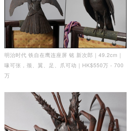
明治时代 铁自在鹰连座屏 铭 新次郎｜49.2cm｜
喙可张，颈、翼、足、爪可动｜HK$550万 - 700
万