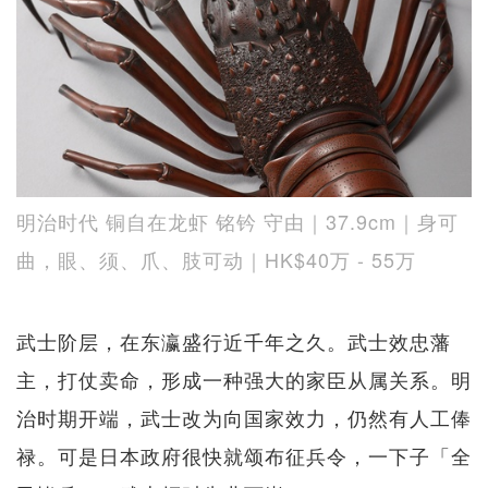
明治时代 铜自在龙虾 铭钤 守由｜37.9cm｜身可
曲，眼、须、爪、肢可动｜HK$40万 - 55万
武士阶层，在东瀛盛行近千年之久。武士效忠藩
主，打仗卖命，形成一种强大的家臣从属关系。明
治时期开端，武士改为向国家效力，仍然有人工俸
禄。可是日本政府很快就颂布征兵令，一下子「全