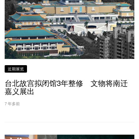
近期展览
台北故宫拟闭馆3年整修 文物将南迁
嘉义展出
7 年多前