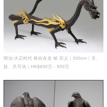
明治/大正时代 铁自在龙 铭 宗义｜300cm｜舌、
肢、爪可动｜HK$650万 - 950万