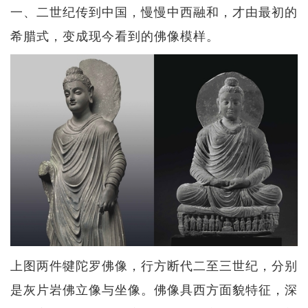
一、二世纪传到中国，慢慢中西融和，才由最初的
希腊式，变成现今看到的佛像模样。
上图两件犍陀罗佛像，行方断代二至三世纪，分别
是灰片岩佛立像与坐像。佛像具西方面貌特征，深