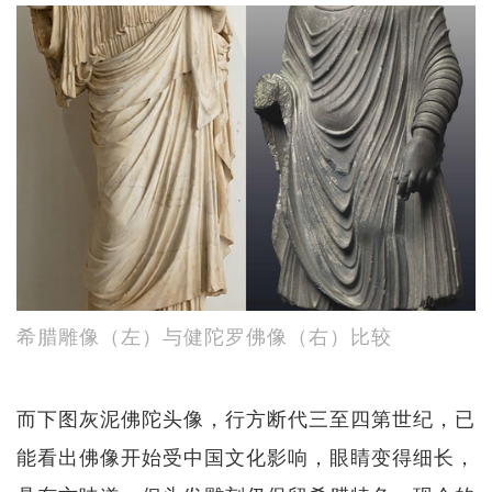
希腊雕像（左）与健陀罗佛像（右）比较
而下图灰泥佛陀头像，行方断代三至四第世纪，已
能看出佛像开始受中国文化影响，眼睛变得细长，