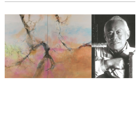
拍卖新闻
佳士得上海秋拍 赵无极专场领衔作揭
盅