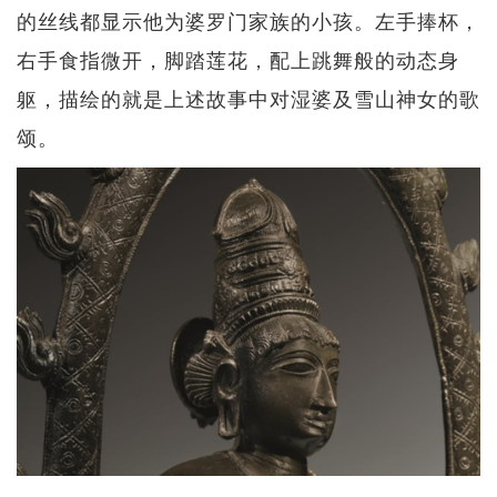
的丝线都显示他为婆罗门家族的小孩。左手捧杯，
右手食指微开，脚踏莲花，配上跳舞般的动态身
躯，描绘的就是上述故事中对湿婆及雪山神女的歌
颂。