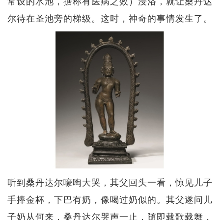
常设的水池，据称有医病之效）浸浴，就让桑丹达
尔待在圣池旁的梯级。这时，神奇的事情发生了。
听到桑丹达尔嚎啕大哭，其父回头一看，惊见儿子
手捧金杯，下巴有奶，像喝过奶似的。其父遂问儿
子奶从何来，桑丹达尔哭声一止，随即载歌载舞，