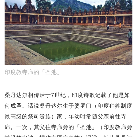
印度教寺庙的「圣池」
桑丹达尔相传活于7世纪，印度诗歌记载了他是如
何成圣。话说桑丹达尔生于婆罗门（印度种姓制度
最高级的祭司贵族）家，年幼时常随父亲前往寺
庙。一次，其父往寺庙旁的「圣池」（印度教庙旁