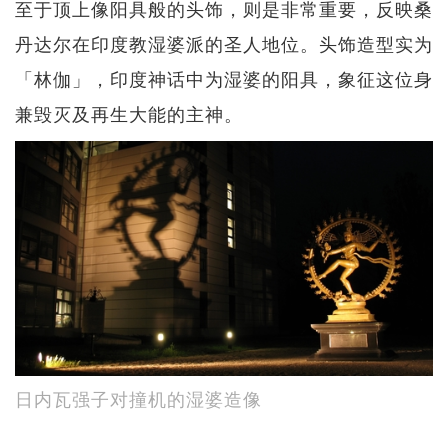
至于顶上像阳具般的头饰，则是非常重要，反映桑
丹达尔在印度教湿婆派的圣人地位。头饰造型实为
「林伽」，印度神话中为湿婆的阳具，象征这位身
兼毁灭及再生大能的主神。
日内瓦强子对撞机的湿婆造像