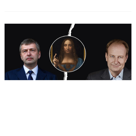
专题专访
《救世主》掀US$10亿官司 揭国际艺