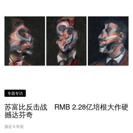
专题专访
苏富比反击战 RMB 2.28亿培根大作硬
撼达芬奇
接近 9 年前