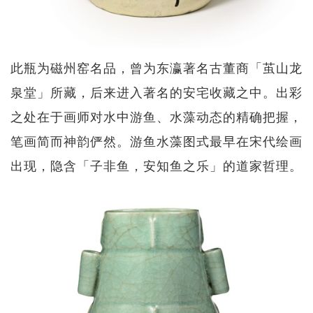
此瓶为磁州窑名品，曾为东瀛著名古董商「茧山龙
泉堂」所藏，后来进入著名的安宅收藏之中。出彩
之处在于画师对水中游鱼、水藻动态的精确把握，
笔画简而神韵俨然。游鱼水藻图式最早在宋代绘画
出现，隐含「子非鱼，安知鱼之乐」的道家哲理。