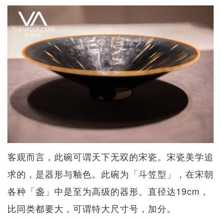
客观而言，此碗可谓天下无双的宋瓷。宋瓷美学追
求的，是器形与釉色。此碗为「斗笠型」，在宋朝
各种「盏」中是至为高级的器形。直径达19cm，
比同类都要大，可谓特大尺寸号，加分。