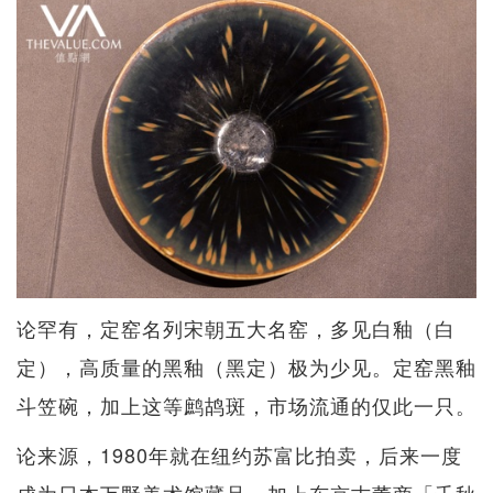
论罕有，定窑名列宋朝五大名窑，多见白釉（白
定），高质量的黑釉（黑定）极为少见。定窑黑釉
斗笠碗，加上这等鹧鸪斑，市场流通的仅此一只。
论来源，1980年就在纽约苏富比拍卖，后来一度