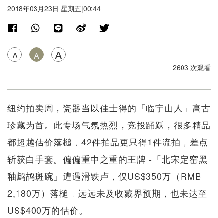
2018年03月23日 星期五|00:44
A
A
A
2603 次观看
纽约拍卖周，瓷器当以佳士得的「临宇山人」高古
珍藏为首。此专场气氛热烈，竞投踊跃，很多精品
都超越估价落槌，42件拍品更只得1件流拍，差点
斩获白手套。偏偏重中之重的王牌 -「北宋定窑黑
釉鹧鸪斑碗」遭遇滑铁卢，仅US$350万（RMB
2,180万）落槌，远远未及收藏界预期，也未达至
US$400万的估价。