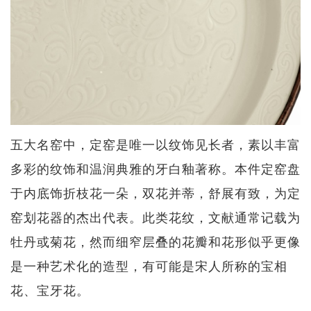
五大名窑中，定窑是唯一以纹饰见长者，素以丰富
多彩的纹饰和温润典雅的牙白釉著称。本件定窑盘
于内底饰折枝花一朵，双花并蒂，舒展有致，为定
窑划花器的杰出代表。此类花纹，文献通常记载为
牡丹或菊花，然而细窄层叠的花瓣和花形似乎更像
是一种艺术化的造型，有可能是宋人所称的宝相
花、宝牙花。