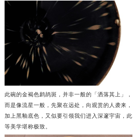
此碗的金褐色鹧鸪斑，并非一般的「洒落其上」，
而是像流星一般，先聚在远处，向观赏的人袭来，
加上黑釉底色，又似要引领我们进入深邃宇宙，此
等美学堪称极致。