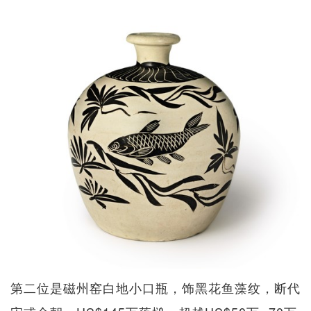
第二位是磁州窑白地小口瓶，饰黑花鱼藻纹，断代