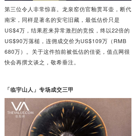
第三位令人非常惊喜。龙泉窑仿官釉贯耳壶，断代
南宋，同样是著名的安宅旧藏，最低估价只是
US$4万，结果惹来异常激烈的竞投，终以22倍的
US$90万落槌，连佣成交价为US$109万（RMB
680万）。关于这件拍前被低估的佳瓷，值点网很
快会再撰文谈之，敬希垂注。
「临宇山人」专场成交三甲