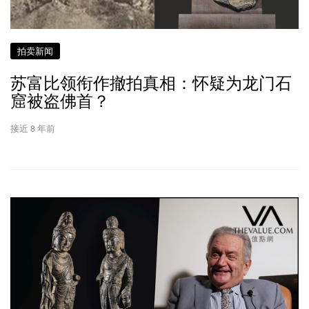
拍卖新闻
苏富比领衔作撤拍真相：怀疑为龙门石
窟被盗佛首？
接近 8 年前