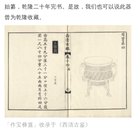
始纂，乾隆二十年完书。是故，我们也可以说此器
曾为乾隆收藏。
「作宝彝簋」收录于《西清古鉴》