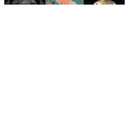
拍卖新闻
惊喜拍卖品欠奉 纽约「喜马拉雅艺
术」令人失望
接近 8 年前