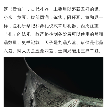
簋（音轨），古代礼器，主要用以盛载煮好的饭、
小米、黄豆。腹部圆润，碗状，附环耳。簋和鼎一
样，是礼乐祭祀和葬礼仪式常用礼器。西周注重
「礼」的法规，故严格控制各阶层可以使用的簋和
鼎数量。史书记载，天子是九鼎八簋、诸侯是七鼎
六簋、卿大夫是五鼎四簋，士则只能用三鼎二簋。