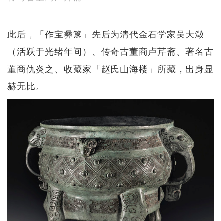
此后，「作宝彝簋」先后为清代金石学家吴大澂
（活跃于光绪年间）、传奇古董商卢芹斋、著名古
董商仇炎之、收藏家「赵氏山海楼」所藏，出身显
赫无比。