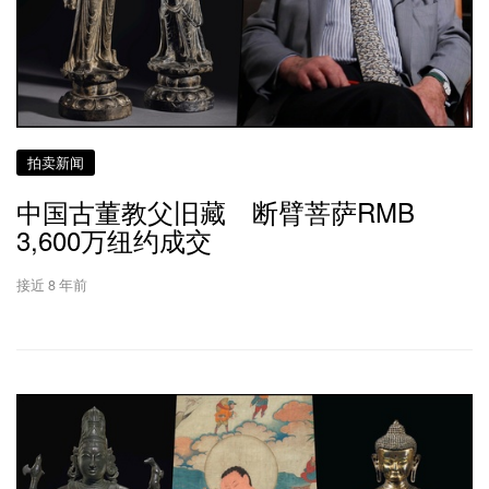
拍卖新闻
中国古董教父旧藏 断臂菩萨RMB
3,600万纽约成交
接近 8 年前