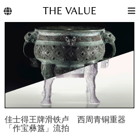
THE VALUE
佳士得王牌滑铁卢 西周青铜重器
「作宝彝簋」流拍