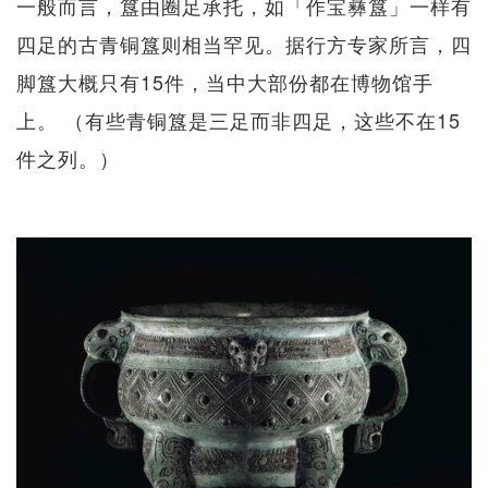
一般而言，簋由圈足承托，如「作宝彝簋」一样有
四足的古青铜簋则相当罕见。据行方专家所言，四
脚簋大概只有15件，当中大部份都在博物馆手
上。 （有些青铜簋是三足而非四足，这些不在15
件之列。）