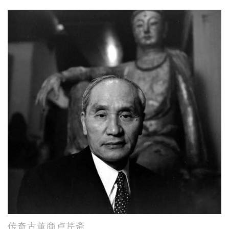
传奇古董商卢芹斋