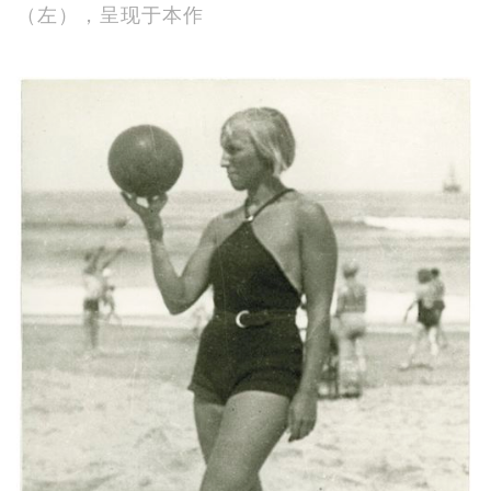
（左），呈现于本作