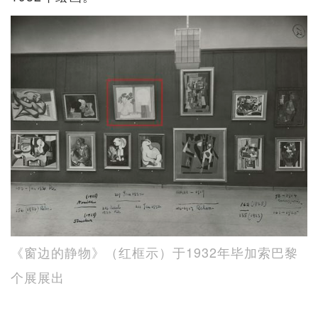
《窗边的静物》（红框示）于1932年毕加索巴黎
个展展出