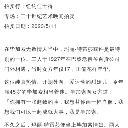
拍卖行：纽约佳士得
专场：二十世纪艺术晚间拍卖
拍卖日期：2023/5/11
在毕加索无数情人当中，玛丽-特雷莎或许是最特
别的一位。二人于1927年在巴黎老佛爷百货公司
门外相遇，当时女方年仅17，正值花样年华。
这位纯真热情、开朗外向、爱运动的甜姐儿，令年
届45岁的毕加索相当着迷。毕加索向女方道：
「你拥有一张趣致的脸，我想替你画一幅肖像，我
想我们可以一起成就大事，我是毕加索。」
不久之后，玛丽·特雷莎便当上毕加索情妇。两人