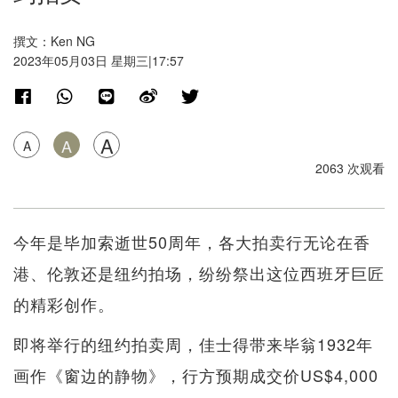
撰文：Ken NG
2023年05月03日 星期三|17:57
A
A
A
2063 次观看
今年是毕加索逝世50周年，各大拍卖行无论在香
港、伦敦还是纽约拍场，纷纷祭出这位西班牙巨匠
的精彩创作。
即将举行的纽约拍卖周，佳士得带来毕翁1932年
画作《窗边的静物》，行方预期成交价US$4,000