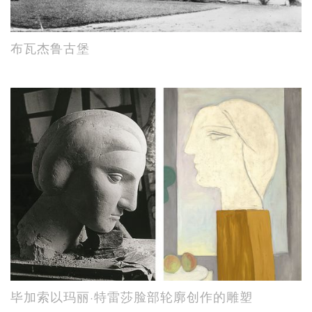
布瓦杰鲁古堡
毕加索以玛丽·特雷莎脸部轮廓创作的雕塑