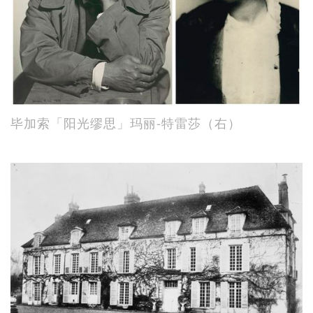
毕加索「阳光缪思」玛丽-特雷莎（右）