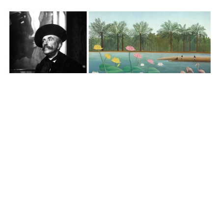
拍卖新闻
自学成师的绘画名家 卢梭《红鹤》
RMB 1.38亿估价拍卖势破纪录
3 年多前