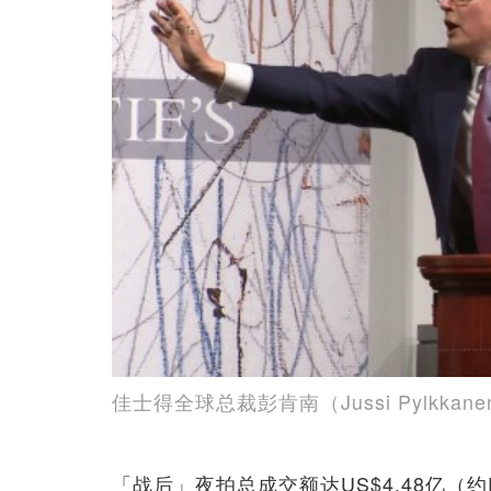
佳士得全球总裁​彭肯南（Jussi Pylk
「战后」夜拍总成交额达US$4.48亿（约