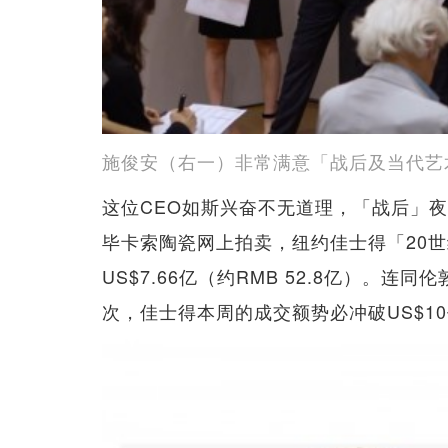
施俊安（右一）非常满意「战后及当代艺
这位CEO如斯兴奋不无道理，「战后」
毕卡索陶瓷网上拍卖，纽约佳士得「20世纪周」
US$7.66亿（约RMB 52.8亿）。
次，佳士得本周的成交额势必冲破US$10亿