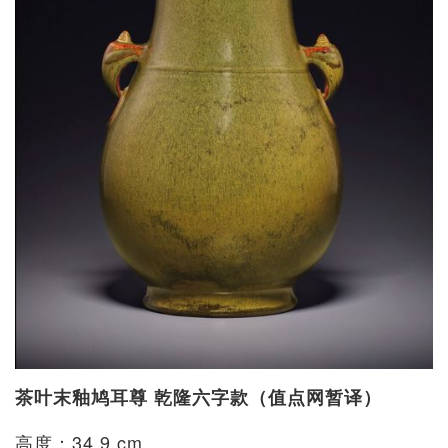
茶叶末釉鸠耳尊 乾隆六字款（值点网暂译）
高度：34.9 cm