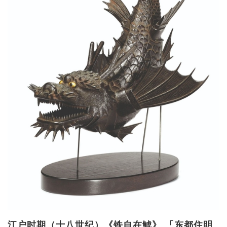
江户时期（十八世纪）《铁自在鯱》 「东都住明