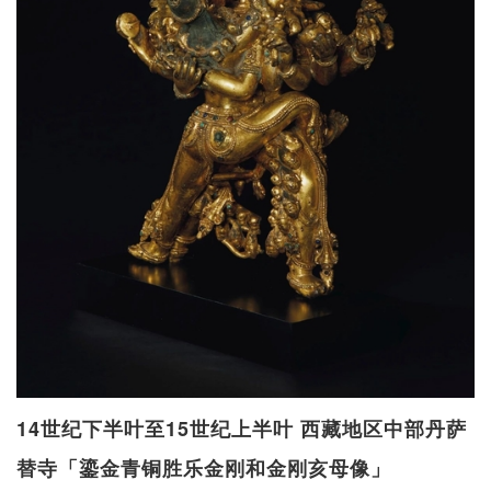
14世纪下半叶至15世纪上半叶 西藏地区中部丹萨
替寺「鎏金青铜胜乐金刚和金刚亥母像」