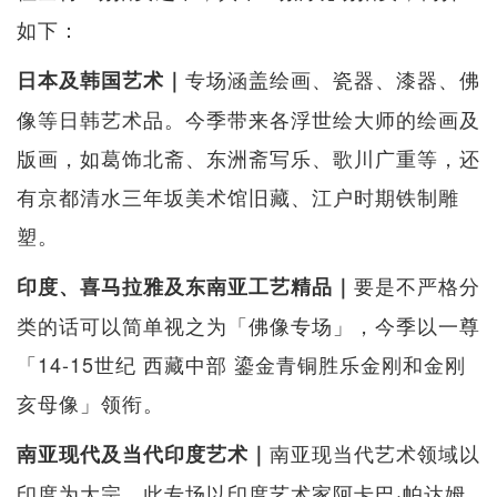
如下：
专场涵盖绘画、瓷器、漆器、佛
日本及韩国艺术｜
像等日韩艺术品。今季带来各浮世绘大师的绘画及
版画，如葛饰北斋、东洲斋写乐、歌川广重等，还
有京都清水三年坂美术馆旧藏、江户时期铁制雕
塑。
要是不严格分
印度、喜马拉雅及东南亚工艺精品｜
类的话可以简单视之为「佛像专场」，今季以一尊
「14-15世纪 西藏中部 鎏金青铜胜乐金刚和金刚
亥母像」领衔。
南亚现当代艺术领域以
南亚现代及当代印度艺术｜
印度为大宗，此专场以印度艺术家阿卡巴·帕达姆