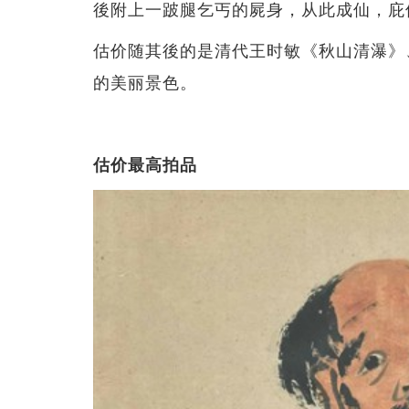
後附上一跛腿乞丐的屍身，从此成仙，庇
估价随其後的是清代王时敏《秋山清瀑》
的美丽景色。
估价最高拍品