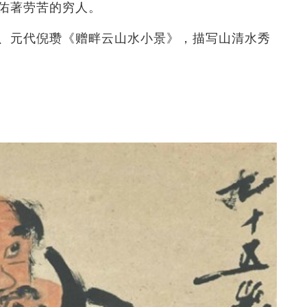
佑著劳苦的穷人。
、元代倪瓒《赠畔云山水小景》，描写山清水秀