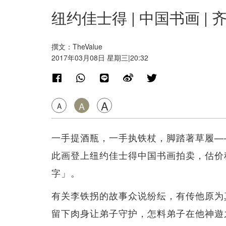
纽约佳士得 | 中国书画 | 
撰文：TheValue
2017年03月08日 星期三|20:32
A
A
A
一手提酒瓶，一手执铁杖，脚踏著草履—
此画登上纽约佳士得中国书画拍卖，估价
字」。
有关李铁拐的故事众说纷纭，有传他原为
留下肉身让弟子守护，怎料弟子在他神遊