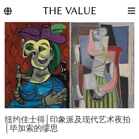
THE VALUE
纽约佳士得│印象派及现代艺术夜拍
│毕加索的缪思