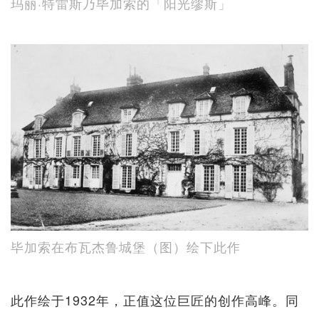
玛丽·特雷斯乃毕加索的「阳光缪斯」
毕加索在布瓦杰鲁城堡（图）绘下此作
此作绘于1932年，正值这位巨匠的创作高峰。同