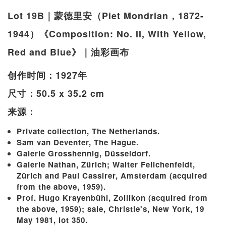
Lot 19B｜蒙德里安（Piet Mondrian，1872-
1944）《Composition: No. II, With Yellow,
Red and Blue》｜油彩画布
创作时间：1927年
尺寸：50.5 x 35.2 cm
来源：
Private collection, The Netherlands.
Sam van Deventer, The Hague.
Galerie Grosshennig, Düsseldorf.
Galerie Nathan, Zürich; Walter Feilchenfeldt,
Zürich and Paul Cassirer, Amsterdam (acquired
from the above, 1959).
Prof. Hugo Krayenbühl, Zollikon (acquired from
the above, 1959); sale, Christie's, New York, 19
May 1981, lot 350.