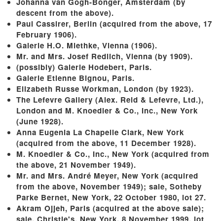
Johanna van Gogh-Bonger, Amsterdam (by
descent from the above).
Paul Cassirer, Berlin (acquired from the above, 17
February 1906).
Galerie H.O. Miethke, Vienna (1906).
Mr. and Mrs. Josef Redlich, Vienna (by 1909).
(possibly) Galerie Hodebert, Paris.
Galerie Etienne Bignou, Paris.
Elizabeth Russe Workman, London (by 1923).
The Lefevre Gallery (Alex. Reid & Lefevre, Ltd.),
London and M. Knoedler & Co., Inc., New York
(June 1928).
Anna Eugenia La Chapelle Clark, New York
(acquired from the above, 11 December 1928).
M. Knoedler & Co., Inc., New York (acquired from
the above, 21 November 1949).
Mr. and Mrs. André Meyer, New York (acquired
from the above, November 1949); sale, Sotheby
Parke Bernet, New York, 22 October 1980, lot 27.
Akram Ojjeh, Paris (acquired at the above sale);
sale, Christie's, New York, 8 November 1999, lot