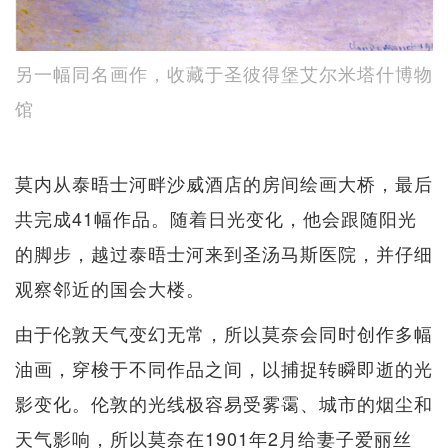
另一幅同名画作，收藏于圣彼得堡艾尔米塔什博物
馆
莫内从泰晤士河畔沙威酒店的房间绘画大桥，最后
共完成41幅作品。随着日光变化，他会跟随阳光
的脚步，越过泰晤士河来到圣汤马斯医院，并仔细
观察邻近的国会大楼。
由于伦敦天气变幻无常，所以莫奈会同时创作多幅
油画，穿梭于不同作品之间，以捕捉转瞬即逝的光
影变化。伦敦的光线极容易受雾霭、城市的烟尘和
天气影响，所以莫奈在1901年2月给妻子爱丽丝