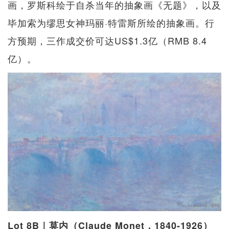
画，罗斯科绘于自杀当年的抽象画《无题》，以及
毕加索为缪思女神玛丽·特雷斯所绘的抽象画。行
方预期，三作成交价可达US$1.3亿（RMB 8.4
亿）。
Lot 8B｜莫内（Claude Monet，1840-1926）