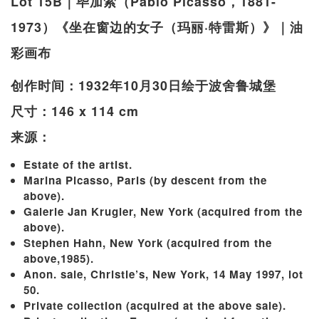
Lot 15B｜毕加索（Pablo Picasso，1881-
1973）《坐在窗边的女子（玛丽·特雷斯）》｜油
彩画布
创作时间：1932年10月30日绘于波舍鲁城堡
尺寸：146 x 114 cm
来源：
Estate of the artist.
Marina Picasso, Paris (by descent from the
above).
Galerie Jan Krugier, New York (acquired from the
above).
Stephen Hahn, New York (acquired from the
above,1985).
Anon. sale, Christie’s, New York, 14 May 1997, lot
50.
Private collection (acquired at the above sale).