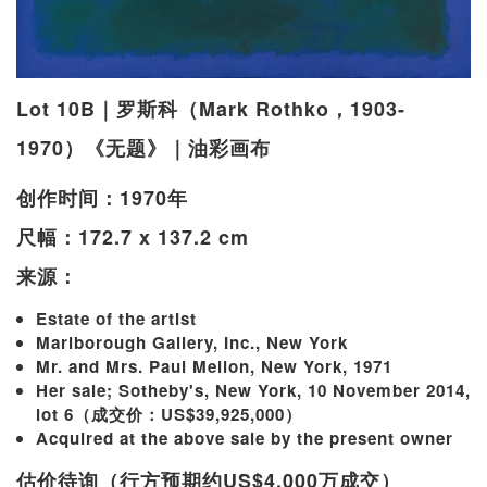
Lot 10B｜罗斯科（Mark Rothko，1903-
1970）《无题》｜油彩画布
创作时间：1970年
尺幅：172.7 x 137.2 cm
来源：
Estate of the artist
Marlborough Gallery, Inc., New York
Mr. and Mrs. Paul Mellon, New York, 1971
Her sale; Sotheby's, New York, 10 November 2014,
lot 6（成交价：US$39,925,000）
Acquired at the above sale by the present owner
估价待询（行方预期约US$4,000万成交）