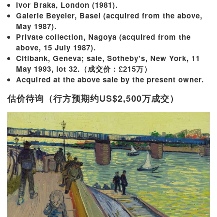
Ivor Braka, London (1981).
Galerie Beyeler, Basel (acquired from the above,
May 1987).
Private collection, Nagoya (acquired from the
above, 15 July 1987).
Citibank, Geneva; sale, Sotheby's, New York, 11
May 1993, lot 32.（成交价：£215万）
Acquired at the above sale by the present owner.
估价待询（行方预期约US$2,500万成交）