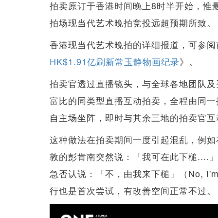
拍卖原订于香港时间晚上8时半开始，惟
拍场现当代艺术晚拍竞投远超预期所致。
香港现当代艺术晚拍的详细报道，可参阅
HK$1.91亿刷新常玉静物画纪录
》。
拍卖官透过直播镜头，与全球各地团队及
富比的同类型直播互动拍卖，全程由同一
自主场坐阵，即时与其余三地的拍卖官互
这种做法在拍卖期间一度引起混乱，例如在巴黎
敦的彭肯南突然说：「我可在此下槌....」（i'm se
急否认说：「不，由我来下槌」（No, I'm 
行也是首次尝试，有改善空间正常不过。