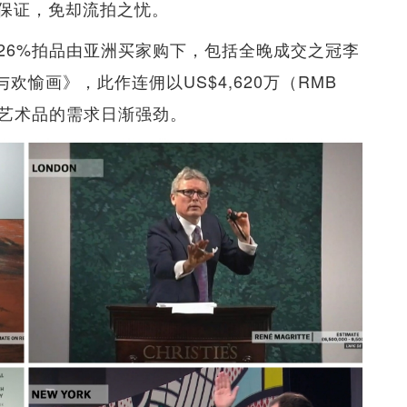
保证，免却流拍之忧。
26%拍品由亚洲买家购下，包括全晚成交之冠李
裸女与欢愉画》，此作连佣以US$4,620万（RMB
方艺术品的需求日渐强劲。