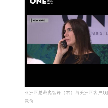
亚洲区总裁庞智锋（右）与美洲区客户顾问主
竞价