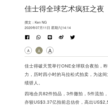
佳士得全球艺术疯狂之夜 四
撰文：Ken NG
2020年07月11日 星期六|14:14
A
A
A
佳士得破天荒举行ONE全球联合夜拍，
力，历时四小时的马拉松式拍卖，为这间龙头
绩骄人。
四地合共82件拍品，3件撤拍，5件流拍，
亦较US$3.37亿拍前总估价，高出US$