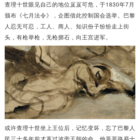
查理十世眼见自己的地位岌岌可危，于1830年7月
颁布《七月法令》，企图借此控制国会选举。巴黎
人忍无可忍，工人、商人、知识份子纷纷走上街
头，有枪举枪，无枪掷石，向王宫进军。
或许查理十世坐上王位后，记忆变坏，忘了巴黎人
民三十多年前才革过波旁王朝的命，他哥哥路易十