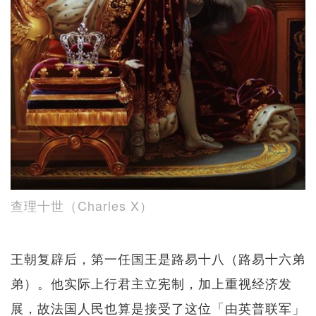
查理十世（Charles X）
王朝复辟后，第一任国王是路易十八（路易十六弟
弟）。他实际上行君主立宪制，加上重视经济发
展，故法国人民也算是接受了这位「由英普联军」