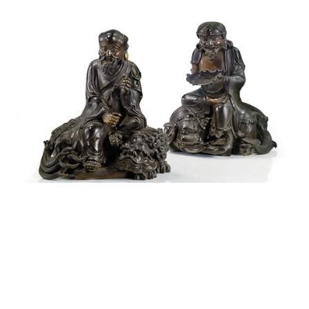
清康熙 1714年 铜铭文普贤及文殊像 一组两件
拍品编号：72
高度：18cm