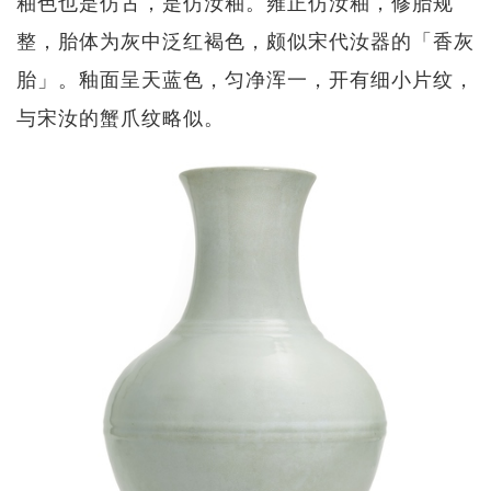
釉色也是仿古，是仿汝釉。雍正仿汝釉，修胎规
整，胎体为灰中泛红褐色，颇似宋代汝器的「香灰
胎」。釉面呈天蓝色，匀净浑一，开有细小片纹，
与宋汝的蟹爪纹略似。