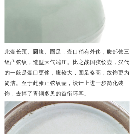
此壶长颈、圆腹、圈足，壶口稍有外侈，腹部饰三
组凸弦纹，造型大气端庄。比之战国弦纹壶，汉代
的一般是壶口更侈，腹较大，圈足略高，纹饰更为
简洁。至于此雍正弦纹壶，设计上进一步简化装
饰，去掉了青铜多见的首衔环耳。