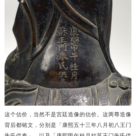
这个估价，当然不是宫廷造像的估价。这两尊造像
背后都铭文，分别是「康熙五十三年八月初八王门
朱氏供奉」，以及「康熙甲午桂月姑苏王门朱氏供