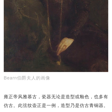
Bearn伯爵夫人的画像
雍正帝风雅慕古，瓷器无论是造型或釉色，也多有
仿古。此弦纹壶正是一例，造型乃是仿古青铜器。