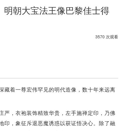
 明朝大宝法王像巴黎佳士得
3570 次观看
深藏着一尊宏伟罕见的明代造像，数十年来远离
庄严，衣袍装饰精致华贵，左手施禅定印，乃佛
地印，象征斥退恶魔诱惑以获证悟决心。除了融