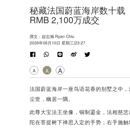
秘藏法国蔚蓝海岸数十载
RMB 2,100万成交
撰文：赵志瀚 Ryan Chiu
2026年06月10日 星期三|23:27
A
A
A
法国蔚蓝海岸一座鸟语花香的别墅之中，
尘世，幽居一隅。
此尊大宝法王坐像，铜制鎏金，法相慈悲
陀在菩提树下禅思入定的手势；右手施触