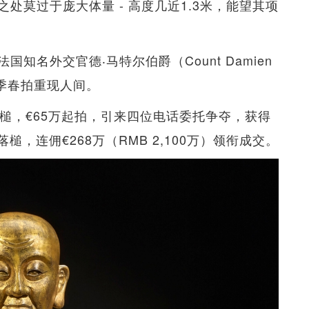
处莫过于庞大体量 - 高度几近1.3米，能望其项
名外交官德‧马特尔伯爵（Count Damien
直到本季春拍重现人间。
槌，€65万起拍，引来四位电话委托争夺，获得
落槌，连佣€268万（RMB 2,100万）领衔成交。