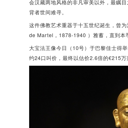
会汉藏两地风格的非凡审美以外，最瞩目之
背者世间难寻。
这件佛教艺术重器于十五世纪诞生，曾为法国知
de Martel，1878-1940 ）雅蓄，
大宝法王像今日（10号）于巴黎佳士得举
约24口叫价，最终以估价2.6倍的€215万