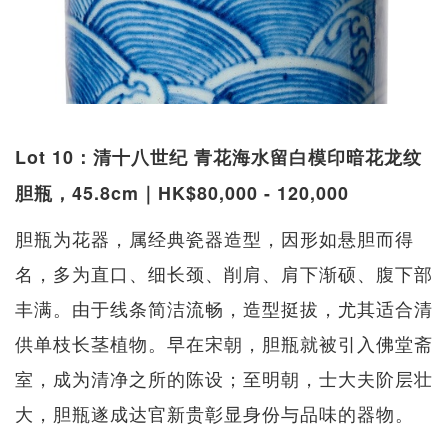
Lot 10：清十八世纪 青花海水留白模印暗花龙纹
胆瓶，45.8cm｜HK$80,000 - 120,000
胆瓶为花器，属经典瓷器造型，因形如悬胆而得
名，多为直口、细长颈、削肩、肩下渐硕、腹下部
丰满。由于线条简洁流畅，造型挺拔，尤其适合清
供单枝长茎植物。早在宋朝，胆瓶就被引入佛堂斋
室，成为清净之所的陈设；至明朝，士大夫阶层壮
大，胆瓶遂成达官新贵彰显身份与品味的器物。