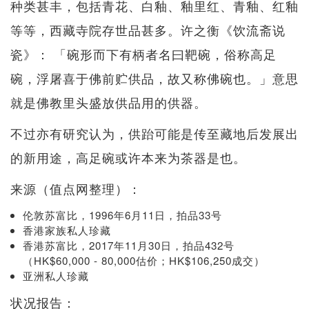
种类甚丰，包括青花、白釉、釉里红、青釉、红釉
等等，西藏寺院存世品甚多。许之衡《饮流斋说
瓷》： 「碗形而下有柄者名曰靶碗，俗称高足
碗，浮屠喜于佛前贮供品，故又称佛碗也。」意思
就是佛教里头盛放供品用的供器。
不过亦有研究认为，供跆可能是传至藏地后发展出
的新用途，高足碗或许本来为茶器是也。
来源（值点网整理）：
伦敦苏富比，1996年6月11日，拍品33号
香港家族私人珍藏
香港苏富比，2017年11月30日，拍品432号
（HK$60,000 - 80,000估价；HK$106,250成交）
亚洲私人珍藏
状况报告：