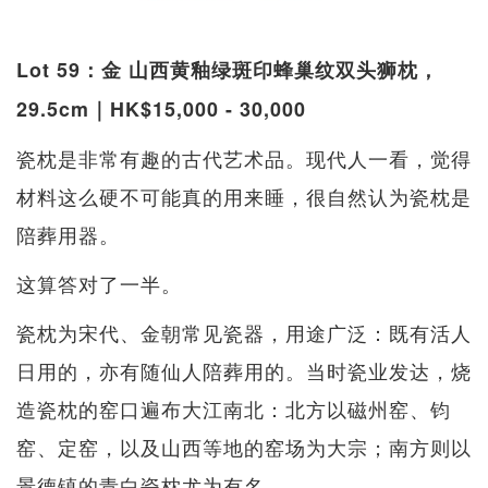
Lot 59：金 山西黄釉绿斑印蜂巢纹双头狮枕，
29.5cm｜HK$15,000 - 30,000
瓷枕是非常有趣的古代艺术品。现代人一看，觉得
材料这么硬不可能真的用来睡，很自然认为瓷枕是
陪葬用器。
这算答对了一半。
瓷枕为宋代、金朝常见瓷器，用途广泛：既有活人
日用的，亦有随仙人陪葬用的。当时瓷业发达，烧
造瓷枕的窑口遍布大江南北：北方以磁州窑、钧
窑、定窑，以及山西等地的窑场为大宗；南方则以
景德镇的青白瓷枕尤为有名。