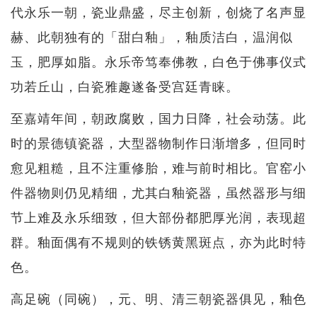
代永乐一朝，瓷业鼎盛，尽主创新，创烧了名声显
赫、此朝独有的「甜白釉」，釉质洁白，温润似
玉，肥厚如脂。永乐帝笃奉佛教，白色于佛事仪式
功若丘山，白瓷雅趣遂备受宫廷青睐。
至嘉靖年间，朝政腐败，国力日降，社会动荡。此
时的景德镇瓷器，大型器物制作日渐增多，但同时
愈见粗糙，且不注重修胎，难与前时相比。官窑小
件器物则仍见精细，尤其白釉瓷器，虽然器形与细
节上难及永乐细致，但大部份都肥厚光润，表现超
群。釉面偶有不规则的铁锈黄黑斑点，亦为此时特
色。
高足碗（同碗），元、明、清三朝瓷器俱见，釉色