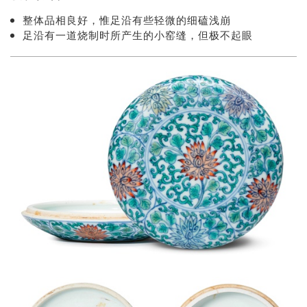
整体品相良好，惟足沿有些轻微的细磕浅崩
足沿有一道烧制时所产生的小窑缝，但极不起眼