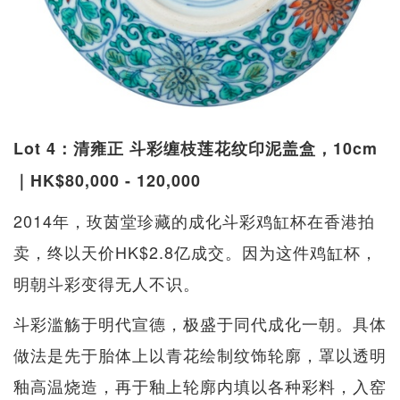
Lot 4：清雍正 斗彩缠枝莲花纹印泥盖盒，10cm
｜HK$80,000 - 120,000
2014年，玫茵堂珍藏的成化斗彩鸡缸杯在香港拍
卖，终以天价HK$2.8亿成交。因为这件鸡缸杯，
明朝斗彩变得无人不识。
斗彩滥觞于明代宣德，极盛于同代成化一朝。具体
做法是先于胎体上以青花绘制纹饰轮廓，罩以透明
釉高温烧造，再于釉上轮廓内填以各种彩料，入窑