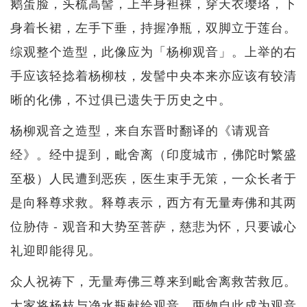
鹅蛋脸，头梳高髻，上半身袒裸，穿天衣璎珞，下
身着长裙，左手下垂，持握净瓶，双脚立于莲台。
综观整个造型，此像应为「杨柳观音」。上举的右
手应该轻捻着杨柳枝，发髻中央本来亦应该有较清
晰的化佛，不过俱已遗失于历史之中。
杨柳观音之造型，来自东晋时翻译的《请观音
经》。经中提到，毗舍离（印度城市，佛陀时繁盛
至极）人民遭到恶疾，医生束手无策，一众长者于
是向释尊求救。释尊表示，西方有无量寿佛和其两
位胁侍 - 观音和大势至菩萨，慈悲为怀，只要诚心
礼迎即能得见。
众人祝祷下，无量寿佛三尊来到毗舍离救苦救厄。
大家将杨枝与净水瓶献给观音，两物自此成为观音