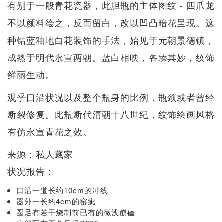
有别于一般青花瓷器，此胆瓶的主体图纹 - 四爪龙
不以颜料绘之，反而留白，改以凹凸暗花呈现。这
种钴蓝釉地白花装饰的手法，始见于元朝景德镇，
成熟于明代永宣两朝。蓝白相映，各臻其妙，纹饰
鲜丽生动。
观乎口沿状况以及整个瓶身的比例，瓶颈或者曾经
断裂修复。此瓶断代清朝十八世纪，纹饰绘画风格
有仿永宣青花之效。
来源：私人藏家
状况报告：
口沿一道长约10cm的冲线
器外一长约4cm的窑疵
圈足有若干烧制前已有的微浅崩磕