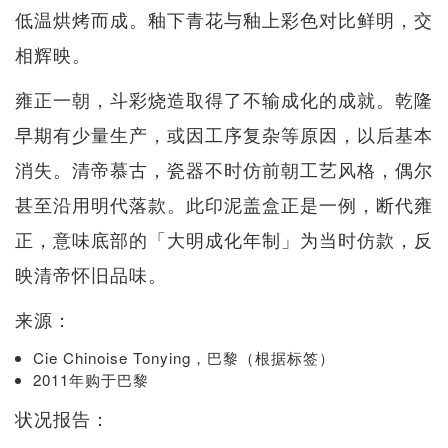
低温烘烤而成。釉下青花与釉上彩色对比鲜明，交
相辉映。
雍正一朝，斗彩烧造取得了不输成化的成就。乾隆
早期有少量生产，或因工序复杂等原因，以后基本
消失。清帝慕古，瓷器不时仿前朝工艺风格，偶尔
甚至沿用明代落款。此印泥盖盒正是一例，断代雍
正，意味底部的「大明成化年制」为当时仿款，反
映清帝怀旧品味。
来源：
Cie Chinoise Tonying，巴黎（根据标签）
2011年购于巴黎
状况报告：