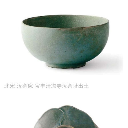
北宋 汝窑碗 宝丰清凉寺汝窑址出土