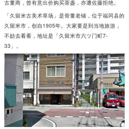
古董商，曾有意出价购买茶盏，亦遭佐藤拒绝。
「久留米古美术草场」是骨董老铺，位于福冈县的
久留米市，创自1905年。大家要是到当地旅游，
不妨去看看，地址是「久留米市六ツ门町7-
33」。