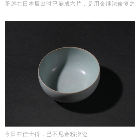
茶盏在日本展出时已崩成六片，是用金继法修复之
今日在佳士得，已不见金粉痕迹