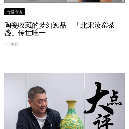
专题专访
陶瓷收藏的梦幻逸品 「北宋汝窑茶
盏」传世唯一
7 年多前