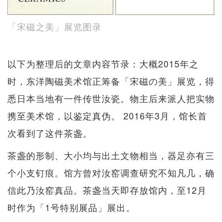
「宋磁之美」展览图录
以下为整理后的文章内容节录：大概2015年之
时，东洋陶磁美术馆正筹备「宋磁の美」展览，得
悉日本当地有一件传世汝瓷。物主后来派人把实物
携至美术馆，以鉴定真伪。 2016年3月，馆长首
次看到了这件茶盏。
茶盏的形制、大小均与出土文物相当，器足亦有三
个小支钉痕。馆方曾对汝窑调查研究不知凡几，确
信此乃汝窑真品。茶盏当天即存放馆内，至12月
时作为「1号特别展品」展出。