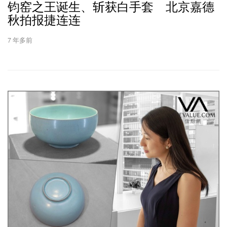
钧窑之王诞生、斩获白手套 北京嘉德
秋拍报捷连连
7 年多前