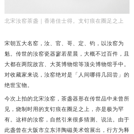
北宋汝窑茶盏｜香港佳士得。支钉痕在圈足之上
宋朝五大名窑，汝、官、哥、定、钧，以汝窑为
魁。传世的汝窑瓷器寥若星晨，大概不过百件，且
大都在两院故宫、大英博物馆等顶尖博物馆手中。
对收藏家来说，汝窑绝对是「人间哪得几回尝」的
绝世宝物。
今次上拍的北宋汝窑，茶盏器形在传世品中未曾所
见，烧制时用的支钉痕在圈足之上，亦是极为罕
有。这样的汝窑，自然引来很多猜测、说法。由于
此盏曾在大阪市立东洋陶磁美术馆展出，行方为释