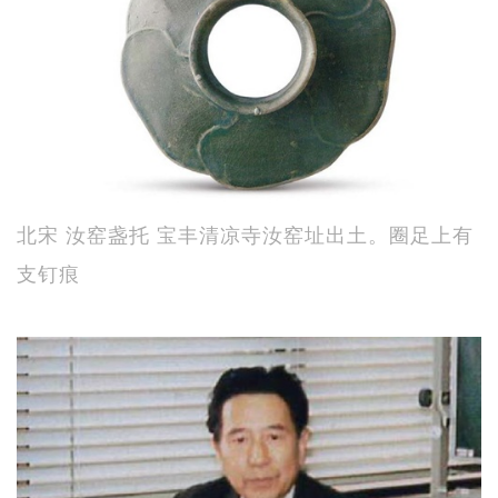
北宋 汝窑盏托 宝丰清凉寺汝窑址出土。圈足上有
支钉痕