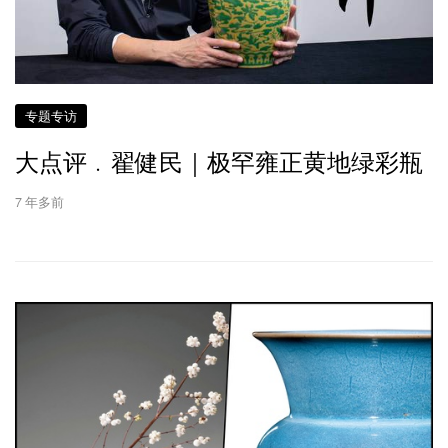
专题专访
大点评﹒翟健民｜极罕雍正黄地绿彩瓶
7 年多前