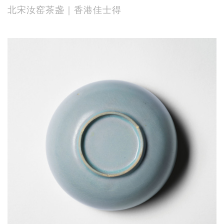
北宋汝窑茶盏｜香港佳士得