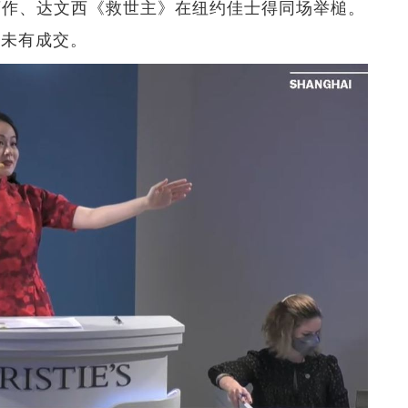
贵画作、达文西《救世主》在纽约佳士得同场举槌。
最终未有成交。