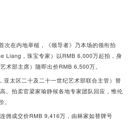
首次在内地举槌，《领导者》乃本场的领衔拍
 Liang，珠宝专家）以RMB 6,000万起拍，身
纪艺术部主席）随即出价RMB 6,500万。
Lin，亚太区二十及二十一世纪艺术部联合主管）替
价钱推高。拍卖官梁家瑜静候各地专家团队回应，惟伦
价。
，连佣成交价RMB 9,416万，由林家如替牌号