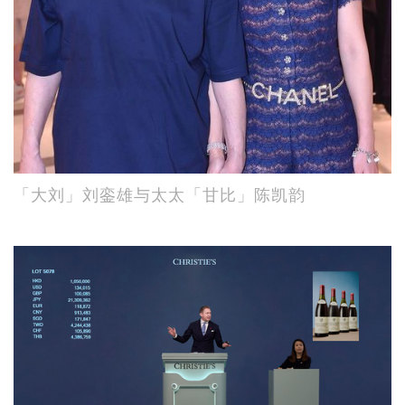
「大刘」刘銮雄与太太「甘比」陈凯韵