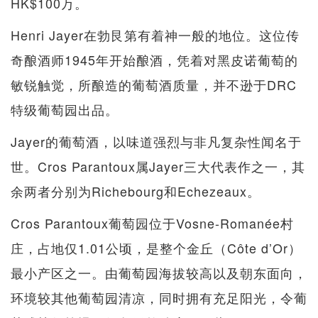
HK$100万。
Henri Jayer在勃艮第有着神一般的地位。这位传
奇酿酒师1945年开始酿酒，凭着对黑皮诺葡萄的
敏锐触觉，所酿造的葡萄酒质量，并不逊于DRC
特级葡萄园出品。
Jayer的葡萄酒，以味道强烈与非凡复杂性闻名于
世。Cros Parantoux属Jayer三大代表作之一，其
余两者分别为Richebourg和Echezeaux。
Cros Parantoux葡萄园位于Vosne-Romanée村
庄，占地仅1.01公顷，是整个金丘（Côte d’Or）
最小产区之一。由葡萄园海拔较高以及朝东面向，
环境较其他葡萄园清凉，同时拥有充足阳光，令葡