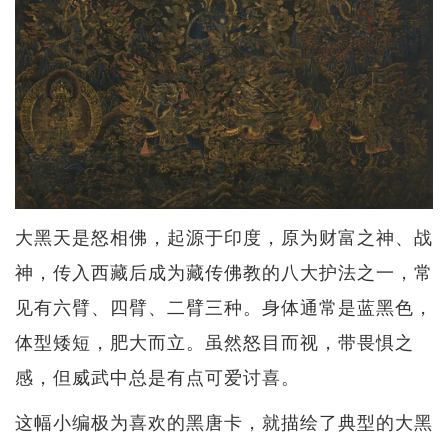
大黑天是怒相佛，起源于印度，原为财富之神、战
神，传入西藏后成为藏传佛教的八大护法之一，常
见有六臂、四臂、二臂三种。身体通常是蓝黑色，
体型矮短，肥大而立。虽然怒目而视，带畏惧之
感，但威武中总是有点可爱讨喜。
这幅小编极为喜欢的黑唐卡，就描绘了典型的大黑