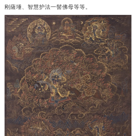
刚薩埵、智慧护法一髻佛母等等。