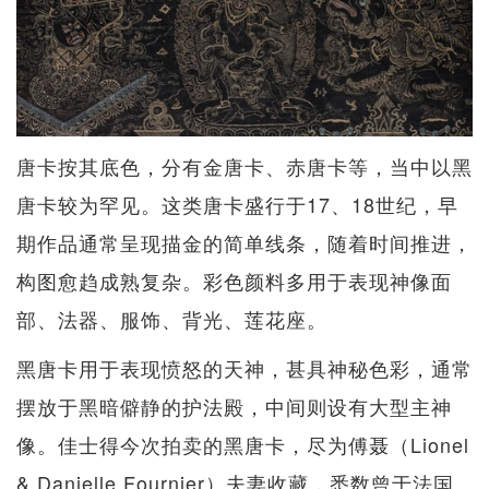
唐卡按其底色，分有金唐卡、赤唐卡等，当中以黑
唐卡较为罕见。这类唐卡盛行于17、18世纪，早
期作品通常呈现描金的简单线条，随着时间推进，
构图愈趋成熟复杂。彩色颜料多用于表现神像面
部、法器、服饰、背光、莲花座。
黑唐卡用于表现愤怒的天神，甚具神秘色彩，通常
摆放于黑暗僻静的护法殿，中间则设有大型主神
像。佳士得今次拍卖的黑唐卡，尽为傅聂（Lionel
& Danielle Fournier）夫妻收藏，悉数曾于法国