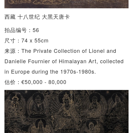
西藏 十八世纪 大黑天唐卡
拍品编号：56
尺寸：74 x 55cm
来源：The Private Collection of Lionel and
Danielle Fournier of Himalayan Art, collected
in Europe during the 1970s-1980s.
估价：€50,000 - 80,000