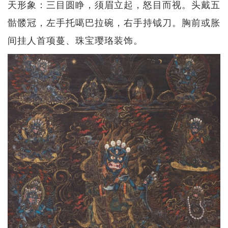
天形象：三目圆睁，须眉立起，怒目而视。头戴五
骷髅冠，左手托噶巴拉碗，右手持钺刀。胸前或胀
间挂人首项蔓、珠宝璎珞装饰。