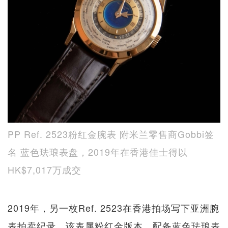
PP Ref. 2523粉红金腕表 附米兰零售商Gobbi签
名 蓝色珐琅表盘，2019年在香港佳士得以
HK$7,017万成交
2019年，另一枚Ref. 2523在香港拍场写下亚洲腕
表拍卖纪录，该表属粉红金版本，配备蓝色珐琅表