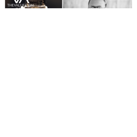
拍卖新闻
末代皇帝溥仪旧藏 百达翡丽腕表
HK$4,885万香港富艺斯易手
约 3 年前