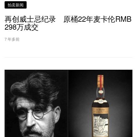
拍卖新闻
再创威士忌纪录 原桶22年麦卡伦RMB
298万成交
7 年多前