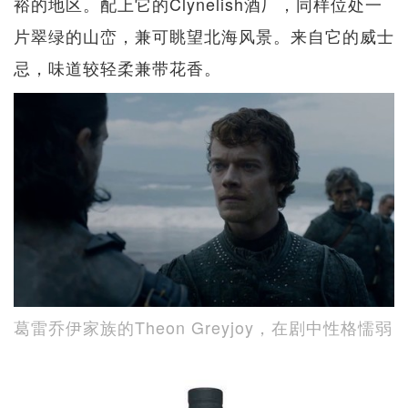
裕的地区。配上它的Clynelish酒厂，同样位处一
片翠绿的山峦，兼可眺望北海风景。来自它的威士
忌，味道较轻柔兼带花香。
葛雷乔伊家族的Theon Greyjoy，在剧中性格懦弱