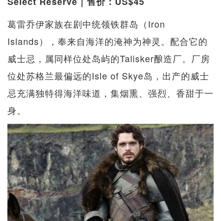
Select Reserve｜售价：US$45
葛雷乔伊家族在剧中统领铁群岛（Iron
Islands），奉来自海洋的淹神为神灵。配合它的
威士忌，属同样位处岛屿的Talisker酿造厂。厂房
位处苏格兰最偏远的Isle of Skye岛，出产的威士
忌充满独特得海洋味道，集烟熏、强烈、香甜于一
身。