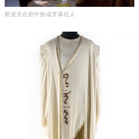
斯波克在剧中扮成罗幕伦人