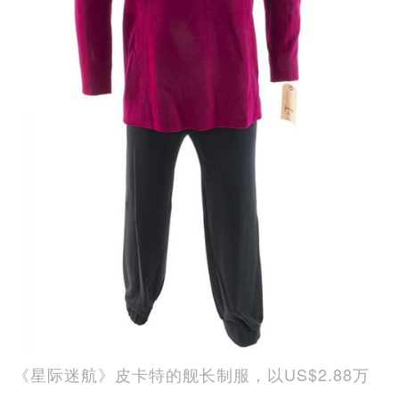
《星际迷航》皮卡特的舰长制服，以US$2.88万