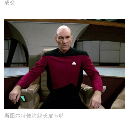
成交
斯图尔特饰演舰长皮卡特