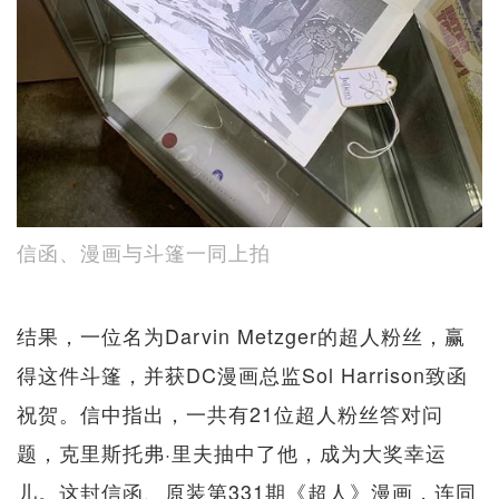
信函、漫画与斗篷一同上拍
结果，一位名为Darvin Metzger的超人粉丝，赢
得这件斗篷，并获DC漫画总监Sol Harrison致函
祝贺。信中指出，一共有21位超人粉丝答对问
题，克里斯托弗·里夫抽中了他，成为大奖幸运
儿。这封信函、原装第331期《超人》漫画，连同