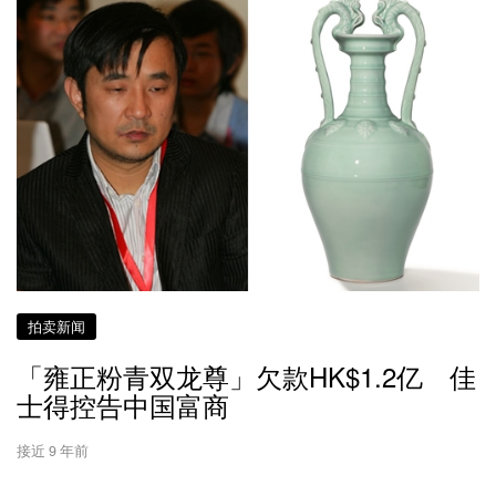
拍卖新闻
「雍正粉青双龙尊」欠款HK$1.2亿 佳
士得控告中国富商
接近 9 年前