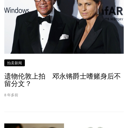
拍卖新闻
遗物伦敦上拍 邓永锵爵士嗜赌身后不
留分文？
8 年多前