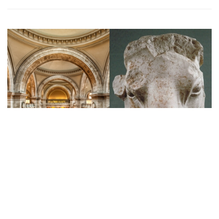
时下焦点
纽约大都会博物馆再闹贼赃疑云 交出
古代大理石牛头