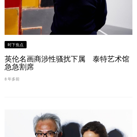
时下焦点
英伦名画商涉性骚扰下属 泰特艺术馆
急急割席
8 年多前