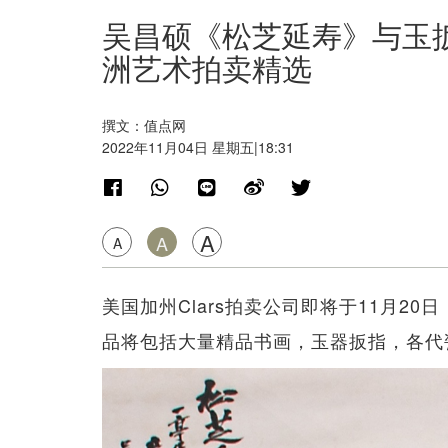
吴昌硕《松芝延寿》与玉扳
洲艺术拍卖精选
撰文：值点网
2022年11月04日 星期五|18:31
A
A
A
美国加州Clars拍卖公司即将于11月2
品将包括大量精品书画，玉器扳指，各代