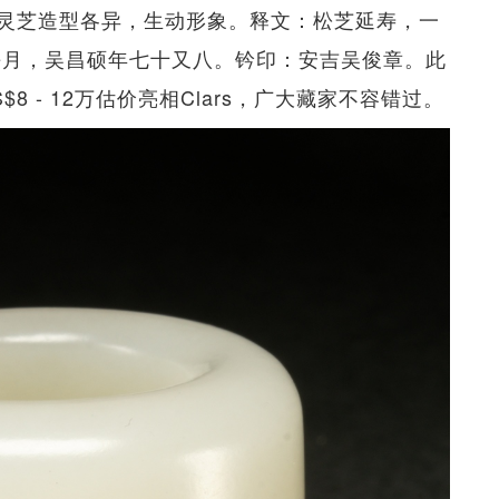
灵芝造型各异，生动形象。释文：松芝延寿，一
嘉平月，吴昌硕年七十又八。钤印：安吉吴俊章。此
 - 12万估价亮相Clars，广大藏家不容错过。