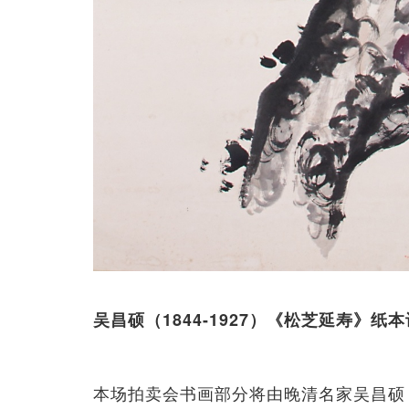
吴昌硕（1844-1927）《松芝延寿》纸
本场拍卖会书画部分将由晚清名家吴昌硕（1