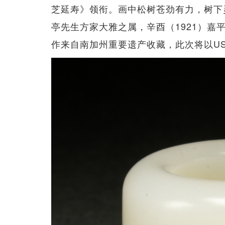
芝延寿》领衔。画中松树苍劲有力，树下
亭先生方家大雅之属，辛酉（1921）
作来自南加州重要遗产收藏，此次将以US$8