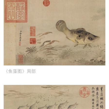
《鱼藻图》局部