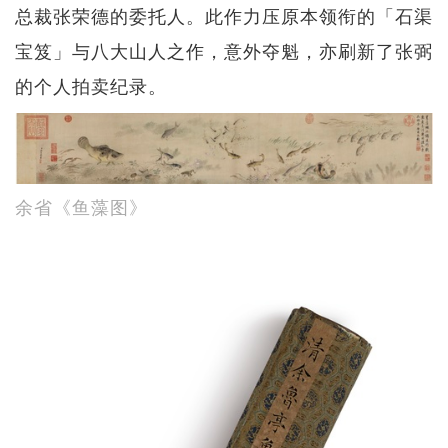
总裁张荣德的委托人。此作力压原本领衔的「石渠
宝笈」与八大山人之作，意外夺魁，亦刷新了张弼
的个人拍卖纪录。
余省《鱼藻图》