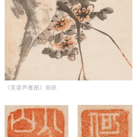
《芙蓉芦雁图》局部