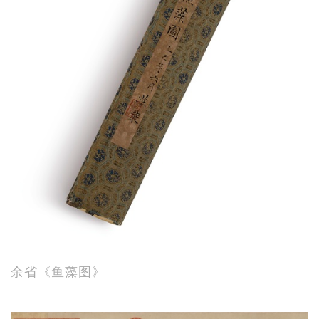
余省《鱼藻图》