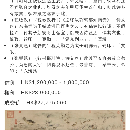
（《司马庄饮饯适遇生辰》，诗文略）。是日，饮马村庄
即姪弘直之业也，坆及之去年甲辰予幸致仕归，则此诗亦
有澂矣，弘左须之遂填于此。
（程敏政）（程敏政行书《送张汝弼驾部知南安》，诗文
略）东海尝为予赋晴洲已而失之云，有稿在以行遽，不暇
检许，付其子新安贡士弘宜，以来因诗及之，惧其忘也，
敏政。钤印：「克勤」、「瀛东别业」、「篁墩」
（张弼题）此吾同年程克勤之为太子谕德云。钤印：「文
敬」
（张弼题）（行书邵珪诗，诗文略）此其至友宜兴故文敬
公，为思南太守，阅得观不赴任，最善诗、工草书云。钤
印：「东海翁」
估价：HK$1,200,000 - 1,800,000
槌价：HK$23,000,000
成交价：HK$27,775,000