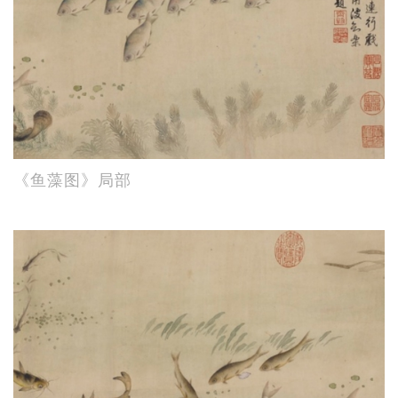
《鱼藻图》局部