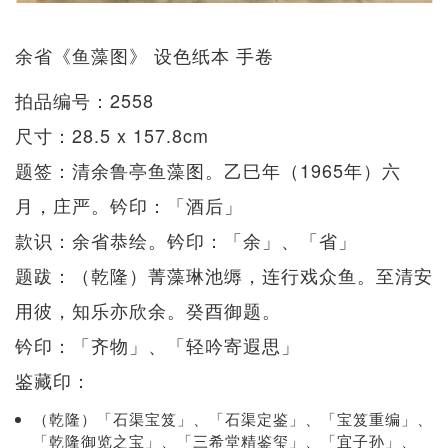
余省《鱼藻图》 设色纸本 手卷
拍品编号：2558
尺寸：28.5 x 157.8cm
题签：清余鲁亭鱼藻图。乙巳年（1965年）六
月，庄严。钤印：「酒后」
款识：余省恭绘。钤印：「余」、「省」
题跋：（乾隆）菁藻琳池缛，连行戏众鱼。至清安
用彼，知乐亦欣余。癸酉御题。
钤印：「齐物」、「轻吟寄遐思」
鉴藏印：
（乾隆）「石渠宝笈」、「石渠定鉴」、「宝笈重编」、
「乾隆御览之宝」、「三希堂精鉴玺」、「宜子孙」、