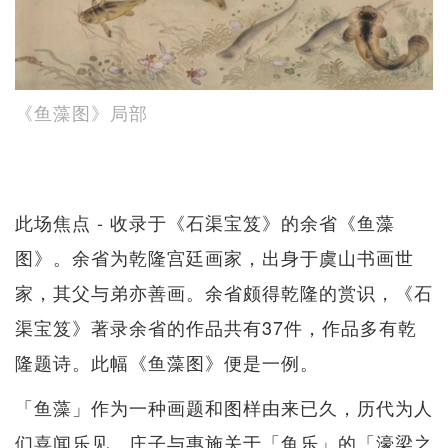
《鱼藻图》局部
此场焦点 - 收录于《石渠宝笈》的余省《鱼藻
图》。余省为乾隆宫廷画家，出身于虞山书画世
家，其父与弟亦善画。余省颇得乾隆的赏识，《石
渠宝笈》著录余省的作品共有37件，作品多有乾
隆题诗。此幅《鱼藻图》便是一例。
「鱼藻」作为一种画题和图样由来已久，历代为人
们喜闻乐见。庄子与惠施关于「鱼乐」的「濠梁之