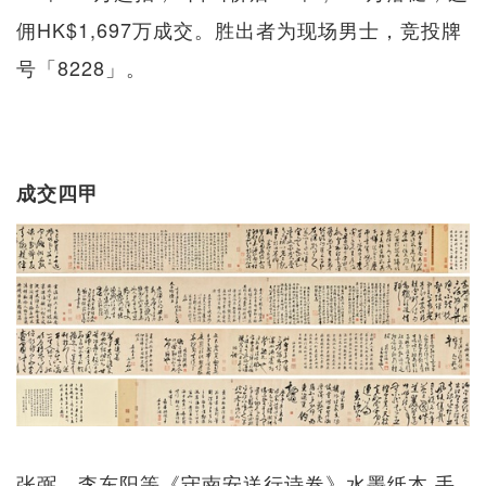
佣HK$1,697万成交。胜出者为现场男士，竞投牌
号「8228」。
成交四甲
张弼、李东阳等《守南安送行诗卷》水墨纸本 手