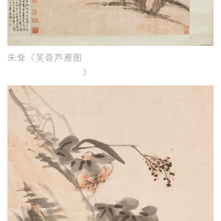
朱耷《芙蓉芦雁图
》