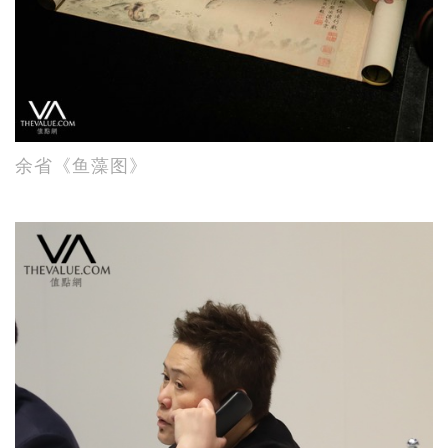
余省《鱼藻图》