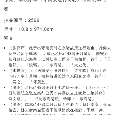
卷
拍品编号：2599
尺寸：18.8 x 971.8cm
释文：
（张弼序）此予出守南安时在京诸故庶送行卷也，行倦未
及书乃留于翰林。 …成化乙巳(1485)正月望后，南安府
知府致仕东海翁，以付弘左，而分于前如此。钤印：「天
趣轩」、「汝弼」、「东海翁」、「太史氏」
（李东阳）（《送南安守张君序》，诗文略）成化丁酉
(1477)冬十月朔，翰林侍讲长沙李东阳宾之序。钤印：
「宾之」、「怀麓堂」
（张弼）乙巳(1485)正月十七游庆云庄。 （《正月十七
日与侄弘立弘左婿行巳秀才共游庆云庄赋此二绝并序》，
诗文略）。 …书此东海翁识。钤印：「东海翁」
（张弼）戊戌(1478)二月八日予生辰也，归赴南安，长兄
椿庭、姊夫俞南金暨诸子姪甥婿咸在祖筵，予赋一律。