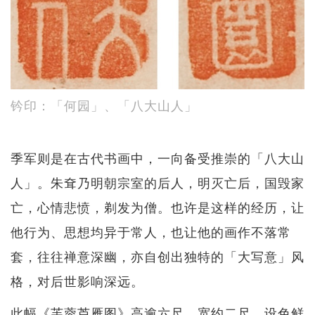
钤印：「何园」、「八大山人」
季军则是在古代书画中，一向备受推崇的「八大山
人」。朱耷乃明朝宗室的后人，明灭亡后，国毁家
亡，心情悲愤，剃发为僧。也许是这样的经历，让
他行为、思想均异于常人，也让他的画作不落常
套，往往禅意深幽，亦自创出独特的「大写意」风
格，对后世影响深远。
此幅《芙蓉芦雁图》高逾六尺，宽约二尺，设色鲜