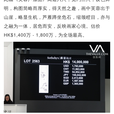
明，构图简略而厚实，得天然之趣，画中芙蓉出于
山崖，略显生机，芦雁蹲坐危石，缩颈瞪目，亦与
之融为一体，居危而安，反映画家心境。估价
HK$1,400万 - 1,800万，为全场最高。