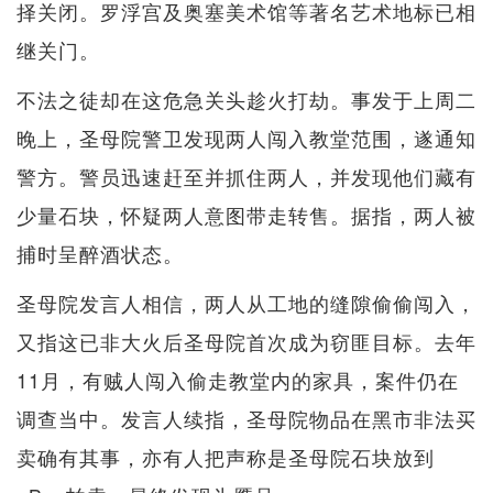
择关闭。罗浮宫及奥塞美术馆等著名艺术地标已相
继关门。
不法之徒却在这危急关头趁火打劫。事发于上周二
晚上，圣母院警卫发现两人闯入教堂范围，遂通知
警方。警员迅速赶至并抓住两人，并发现他们藏有
少量石块，怀疑两人意图带走转售。据指，两人被
捕时呈醉酒状态。
圣母院发言人相信，两人从工地的缝隙偷偷闯入，
又指这已非大火后圣母院首次成为窃匪目标。去年
11月，有贼人闯入偷走教堂内的家具，案件仍在
调查当中。发言人续指，圣母院物品在黑市非法买
卖确有其事，亦有人把声称是圣母院石块放到