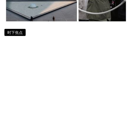
时下焦点
新冠肺炎｜职员担忧染病拒开馆 罗浮
宫被迫关闭
6 年多前