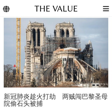
THE VALUE
新冠肺炎趁火打劫 两贼闯巴黎圣母
院偷石头被捕