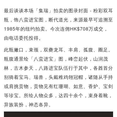
最后谈谈本场「集瑞」拍卖的图录封面 - 粉彩双耳
瓶，饰八蛮进宝图，断代道光，来源最早可追溯至
1985年的纽约拍卖。今次连佣HK$708万成交，
由电话委托投得。
此瓶撇口，束颈，双夔龙耳、丰肩、孤腹、圈足。
瓶腹通景绘「八蛮进宝」图，峰峦起伏，山润茂
林，古木参天，八路进宝队伍行于其中，各酋首分
别骑着宝马、瑞兽，头戴稚鸡翎冠帽，诸随从手持
或肩挑贡物，贡物见有红珊瑚、如意、香炉、宝剑
等珍宝。所绘人物众多，达四十余个，束身着靴，
异族装扮，神态各异。