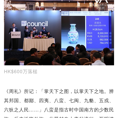
HK$600万落槌
《周礼》所记：「掌天下之图，以掌天下之地。辨
其邦国、都鄙、四夷、八蛮、七闽、九貉、五戎、
六狄之人民……」八蛮是指古时中国南方的少数民