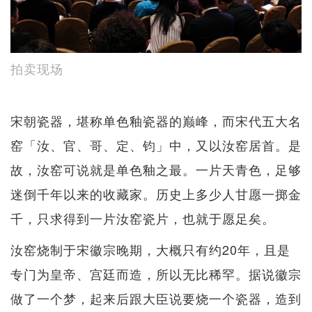
拍卖现场
宋朝瓷器，堪称单色釉瓷器的巅峰，而宋代五大名
窑「汝、官、哥、定、钧」中，又以汝窑居首。是
故，汝窑可说就是单色釉之最。一片天青色，足够
迷倒千年以来的收藏家。历史上多少人甘愿一掷金
千，只求得到一片汝窑瓷片，也就于愿足矣。
汝窑烧制于宋徽宗晚期，大概只有约20年，且是
专门为皇帝、宫廷而造，所以无比稀罕。据说徽宗
做了一个梦，起来后跟大臣说要烧一个瓷器，造到