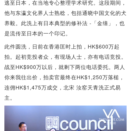
逃至日本，在当地专心整理学术研究。这段期间，
他与东瀛文化界人士熟稔，包括通晓中国文化的犬
养毅。此洗上有日本典型的修补法 -「金缮」，也
是流传至日本的一个印记。
此件圆洗，日前在香港匡时上拍，HK$600万起
拍。起初竞投者众，有现场人士，亦有电话竞投。
战至HK$900万以后，就剩下两位电话委托。两人
你来我往出价，拍卖官最终在HK$1,250万落槌，
连佣HK$1,475万成交，北宋 汝窑天青洗正式易
主。