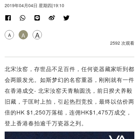
2019年04月04日 星期四|19:10
A
A
A
2592 次观看
北宋汝窑，存世品不足百件，任何瓷器藏家听到都
会两眼发光。如斯梦幻的名窑重器，刚刚就有一件
在香港成交- 北宋汝窑天青釉圆洗，前日揆犬养毅
旧藏，于匡时上拍，引起热烈竞投，最终以估价两
倍的HK $1,250万落槌，连佣HK$1,475万成交，
登上香港春拍逾千万瓷器之列。