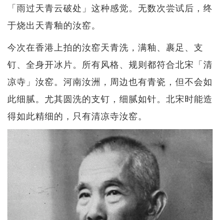
「雨过天青云破处」这种感觉。无数次尝试后，终
于烧出天青釉的汝窑。
今次在香港上拍的汝窑天青洗，满釉、裹足、支
钉、全身开冰片。所有风格、规则都符合北宋「清
凉寺」汝窑。河南汝洲，周边也有青瓷，但不会如
此细腻。尤其圆洗的支钉，细腻如针。北宋时能造
得如此精细的，只有清凉寺汝窑。