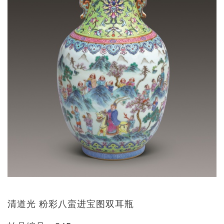
清道光 粉彩八蛮进宝图双耳瓶