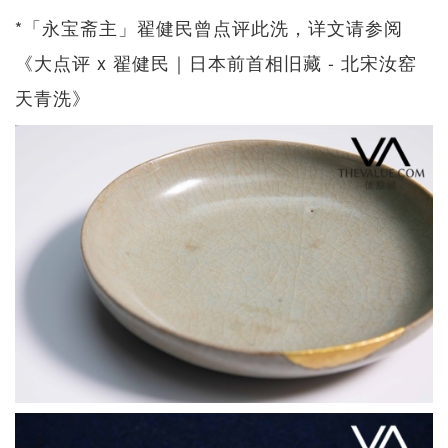
*「永宝斋主」翟健民曾点评此洗，详文请参阅
《大点评 x 翟健民｜日本前首相旧藏 - 北宋汝窑
天青洗》