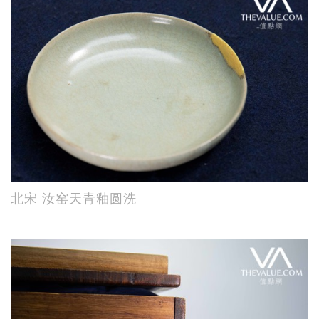
北宋 汝窑天青釉圆洗