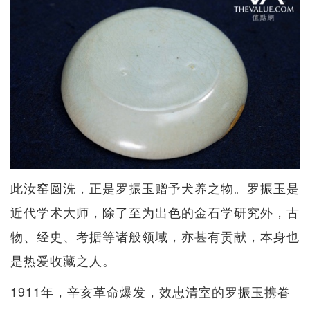
此汝窑圆洗，正是罗振玉赠予犬养之物。罗振玉是
近代学术大师，除了至为出色的金石学研究外，古
物、经史、考据等诸般领域，亦甚有贡献，本身也
是热爱收藏之人。
1911年，辛亥革命爆发，效忠清室的罗振玉携眷