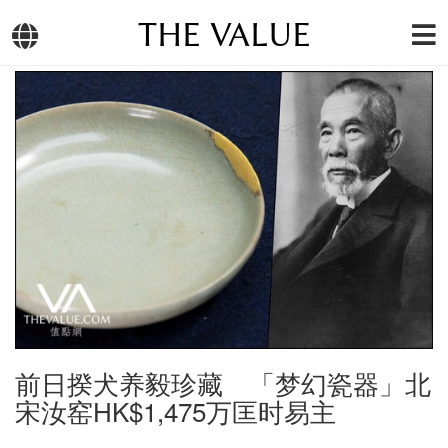
THE VALUE
前日揆犬养毅珍藏 「梦幻瓷器」北
宋汝窑HK$1,475万匡时易主