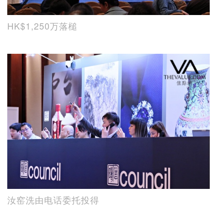
HK$1,250万落槌
汝窑洗由电话委托投得