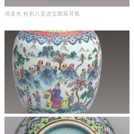
清道光 粉彩八蛮进宝图双耳瓶